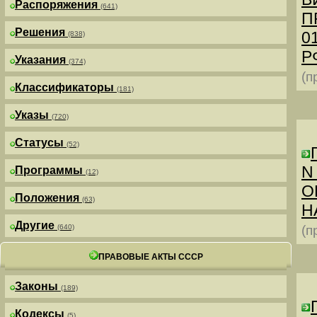
Распоряжения
(641)
П
Решения
0
(838)
РФ
Указания
(374)
(п
Классификаторы
(181)
Указы
(720)
Статусы
(52)
N
Программы
(12)
О
Положения
(63)
Н
Другие
(640)
(п
ПРАВОВЫЕ АКТЫ СССР
Законы
(189)
Кодексы
(5)