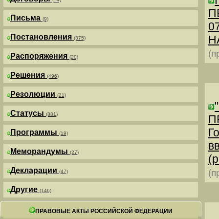
П
Письма
(9)
0
Постановления
Н
(375)
(п
Распоряжения
(20)
Решения
(496)
Резолюции
(21)
Статусы
(881)
П
Г
Программы
(19)
в
Меморандумы
(27)
(р
Декларации
(п
(47)
Другие
(146)
ПРАВОВЫЕ АКТЫ РОССИЙСКОЙ ФЕДЕРАЦИИ