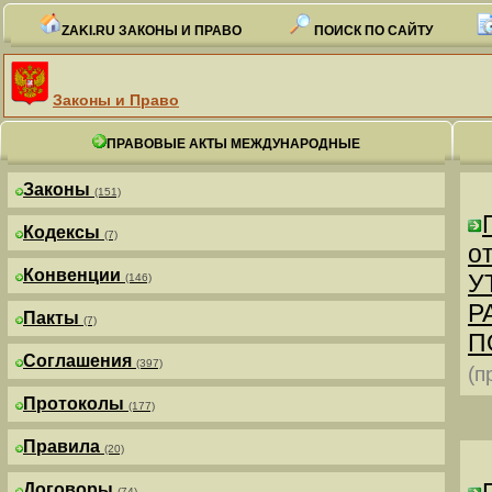
ZAKI.RU ЗАКОНЫ И ПРАВО
ПОИСК ПО САЙТУ
Законы и Право
ПРАВОВЫЕ АКТЫ МЕЖДУНАРОДНЫЕ
Законы
(151)
Кодексы
(7)
от
Конвенции
У
(146)
Р
Пакты
(7)
П
Соглашения
(397)
(п
Протоколы
(177)
Правила
(20)
Договоры
(74)