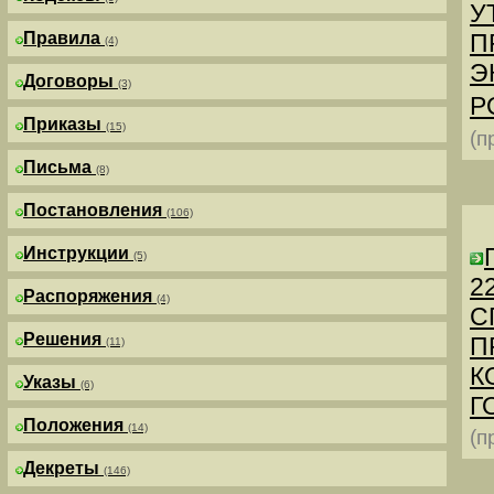
У
Правила
П
(4)
Э
Договоры
(3)
Р
Приказы
(15)
(п
Письма
(8)
Постановления
(106)
Инструкции
(5)
2
Распоряжения
(4)
С
Решения
П
(11)
К
Указы
(6)
Г
Положения
(14)
(п
Декреты
(146)