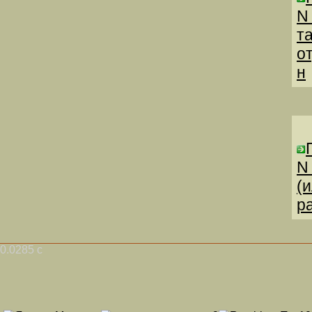
N
т
о
н
N
(
р
0.0285 с