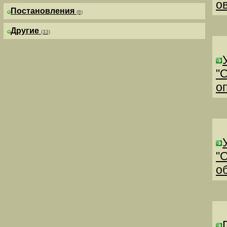
о
Постановления
(8)
Другие
(33)
"
о
"
о