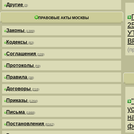
Другие
(3)
ПРАВОВЫЕ АКТЫ МОСКВЫ
25
Законы
У
(1389)
В
Кодексы
(83)
(п
Соглашения
(109)
Протоколы
(59)
Правила
(38)
Договоры
(216)
Приказы
(1264)
у
Письма
(1988)
н
Постановления
ф
(8342)