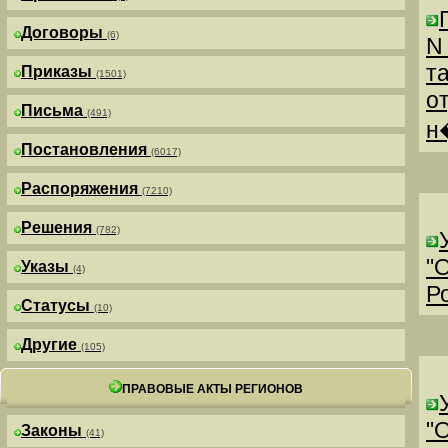
Договоры
(6)
N
т
Приказы
(1501)
о
Письма
(491)
н
Постановления
(6017)
Распоряжения
(7210)
Решения
(782)
"
Указы
(4)
Р
Статусы
(10)
Другие
(105)
ПРАВОВЫЕ АКТЫ РЕГИОНОВ
"
Законы
(41)