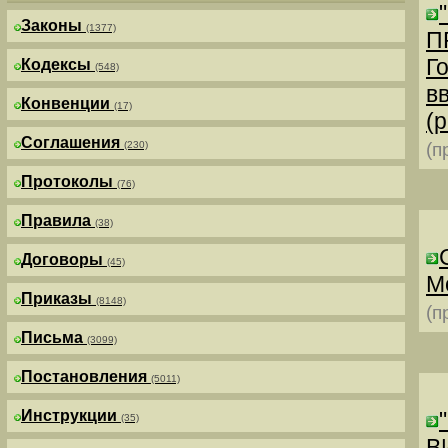
Законы
(1377)
П
Г
Кодексы
(548)
в
Конвенции
(17)
(р
Соглашения
(230)
(п
Протоколы
(76)
Правила
(38)
Договоры
(45)
М
Приказы
(8148)
(п
Письма
(3099)
Постановления
(5011)
Инструкции
(35)
В