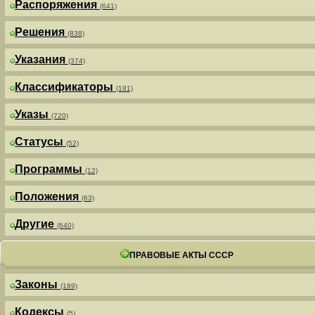
Распоряжения
(641)
Решения
(838)
Указания
(374)
Классификаторы
(181)
Указы
(720)
Статусы
(52)
Программы
(12)
Положения
(63)
Другие
(640)
ПРАВОВЫЕ АКТЫ СССР
Законы
(189)
Кодексы
(5)