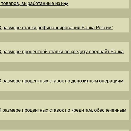
и товаров, выработанные из н�
"О размере ставки рефинансирования Банка России"
"О размере процентной ставки по кредиту овернайт Банка
"О размере процентных ставок по депозитным операциям
"О размере процентных ставок по кредитам, обеспеченным