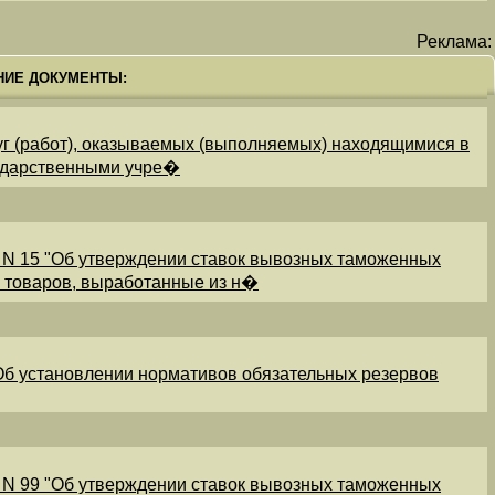
Реклама:
НИЕ ДОКУМЕНТЫ:
уг (работ), оказываемых (выполняемых) находящимися в
ударственными учре�
 N 15 "Об утверждении ставок вывозных таможенных
и товаров, выработанные из н�
"Об установлении нормативов обязательных резервов
 N 99 "Об утверждении ставок вывозных таможенных