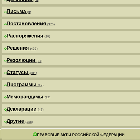
Письма
(9)
Постановления
(375)
Распоряжения
(20)
Решения
(496)
Резолюции
(21)
Статусы
(881)
Программы
(19)
Меморандумы
(27)
Декларации
(47)
Другие
(146)
ПРАВОВЫЕ АКТЫ РОССИЙСКОЙ ФЕДЕРАЦИИ