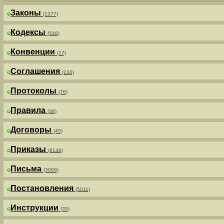
Законы
(1377)
Кодексы
(548)
Конвенции
(17)
Соглашения
(230)
Протоколы
(76)
Правила
(38)
Договоры
(45)
Приказы
(8148)
Письма
(3099)
Постановления
(5011)
Инструкции
(35)