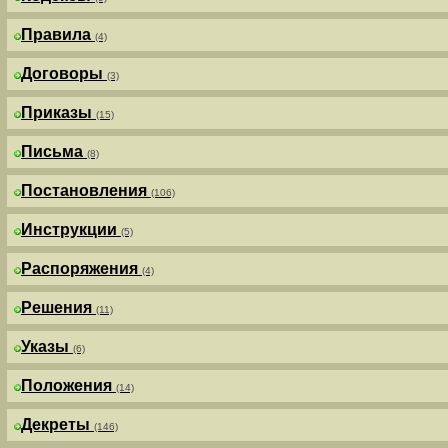
Правила
(4)
Договоры
(3)
Приказы
(15)
Письма
(8)
Постановления
(106)
Инструкции
(5)
Распоряжения
(4)
Решения
(11)
Указы
(6)
Положения
(14)
Декреты
(146)