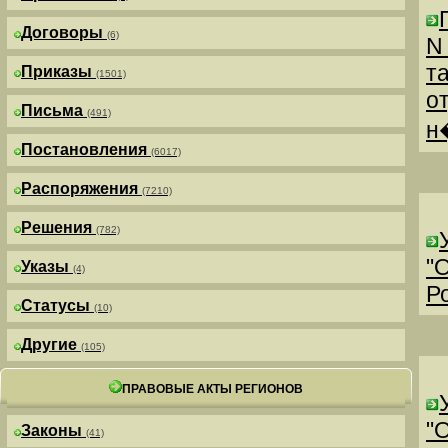
Договоры
(6)
N
т
Приказы
(1501)
о
Письма
(491)
н
Постановления
(6017)
Распоряжения
(7210)
Решения
(782)
"
Указы
(4)
Р
Статусы
(10)
Другие
(105)
ПРАВОВЫЕ АКТЫ РЕГИОНОВ
"
Законы
(41)