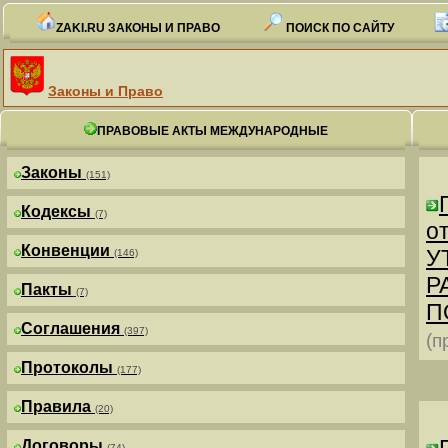
ZAKI.RU ЗАКОНЫ И ПРАВО
ПОИСК ПО САЙТУ
Законы и Право
ПРАВОВЫЕ АКТЫ МЕЖДУНАРОДНЫЕ
Законы
(151)
Кодексы
(7)
от
Конвенции
У
(146)
Р
Пакты
(7)
П
Соглашения
(397)
(п
Протоколы
(177)
Правила
(20)
Договоры
(74)