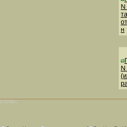
N
т
о
н
N
(
р
0.0246 с