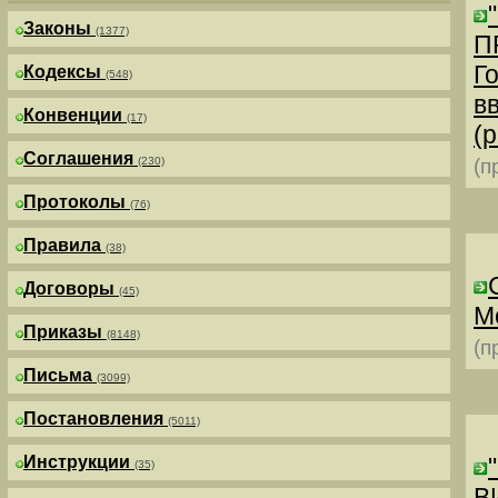
Законы
(1377)
П
Г
Кодексы
(548)
в
Конвенции
(17)
(р
Соглашения
(230)
(п
Протоколы
(76)
Правила
(38)
Договоры
(45)
М
Приказы
(8148)
(п
Письма
(3099)
Постановления
(5011)
Инструкции
(35)
В