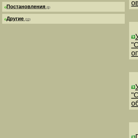
о
Постановления
(8)
Другие
(33)
"
о
"
о