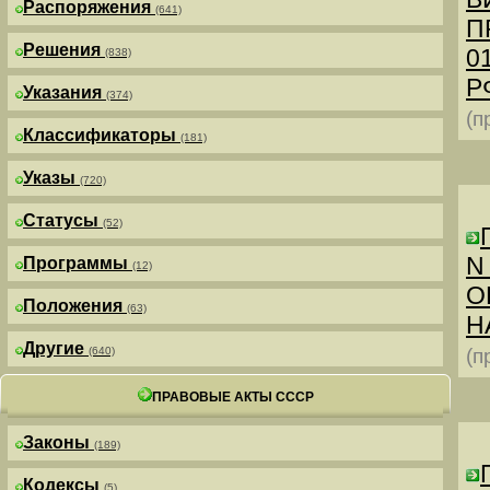
Распоряжения
(641)
П
Решения
0
(838)
РФ
Указания
(374)
(п
Классификаторы
(181)
Указы
(720)
Статусы
(52)
N
Программы
(12)
О
Положения
(63)
Н
Другие
(640)
(п
ПРАВОВЫЕ АКТЫ СССР
Законы
(189)
Кодексы
(5)