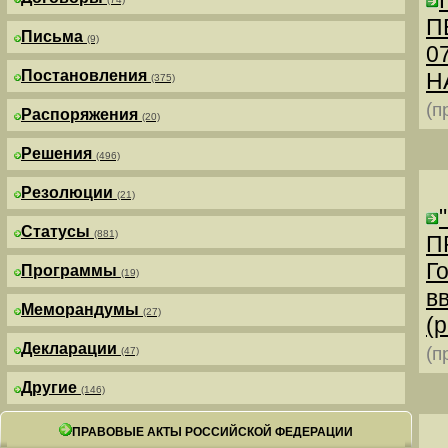
П
Письма
(9)
0
Постановления
Н
(375)
(п
Распоряжения
(20)
Решения
(496)
Резолюции
(21)
Статусы
(881)
П
Г
Программы
(19)
в
Меморандумы
(27)
(р
Декларации
(п
(47)
Другие
(146)
ПРАВОВЫЕ АКТЫ РОССИЙСКОЙ ФЕДЕРАЦИИ