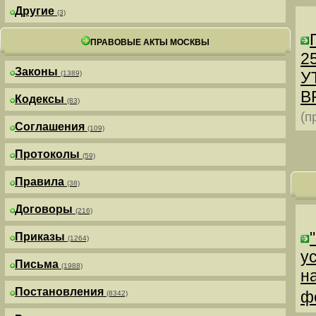
Другие
(3)
ПРАВОВЫЕ АКТЫ МОСКВЫ
25
Законы
У
(1389)
В
Кодексы
(83)
(п
Соглашения
(109)
Протоколы
(59)
Правила
(38)
Договоры
(216)
Приказы
(1264)
у
Письма
(1988)
н
Постановления
ф
(8342)