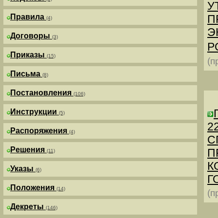
У
Правила
П
(4)
Э
Договоры
(3)
Р
Приказы
(15)
(п
Письма
(8)
Постановления
(106)
Инструкции
(5)
2
Распоряжения
(4)
С
Решения
П
(11)
К
Указы
(6)
Г
Положения
(14)
(п
Декреты
(146)