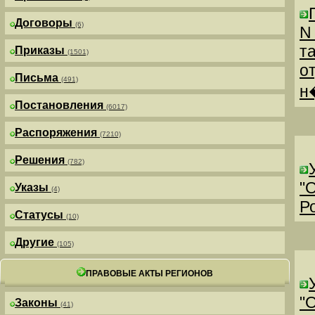
Договоры
(6)
N
т
Приказы
(1501)
о
Письма
(491)
н
Постановления
(6017)
Распоряжения
(7210)
Решения
(782)
"
Указы
(4)
Р
Статусы
(10)
Другие
(105)
ПРАВОВЫЕ АКТЫ РЕГИОНОВ
"
Законы
(41)