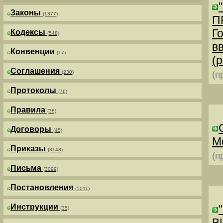
Законы
(1377)
П
Г
Кодексы
(548)
в
Конвенции
(17)
(р
Соглашения
(230)
(п
Протоколы
(76)
Правила
(38)
Договоры
(45)
М
Приказы
(8148)
(п
Письма
(3099)
Постановления
(5011)
Инструкции
(35)
В