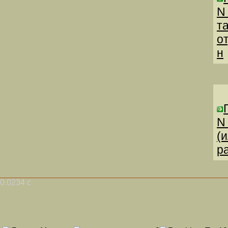
N
т
о
н
N
(
р
0.0234 с