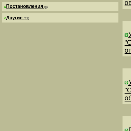
о
Постановления
(8)
Другие
(33)
"
о
"
о