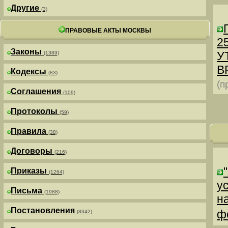
Другие
(3)
ПРАВОВЫЕ АКТЫ МОСКВЫ
25
Законы
У
(1389)
В
Кодексы
(83)
(п
Соглашения
(109)
Протоколы
(59)
Правила
(38)
Договоры
(216)
Приказы
(1264)
у
Письма
(1988)
н
Постановления
ф
(8342)