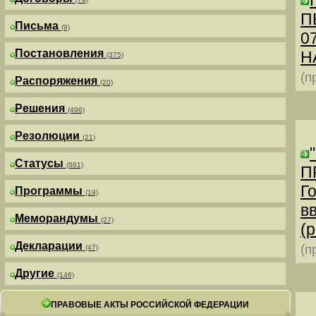
П
Письма
(9)
0
Постановления
Н
(375)
(п
Распоряжения
(20)
Решения
(496)
Резолюции
(21)
Статусы
(881)
П
Г
Программы
(19)
в
Меморандумы
(27)
(р
Декларации
(п
(47)
Другие
(146)
ПРАВОВЫЕ АКТЫ РОССИЙСКОЙ ФЕДЕРАЦИИ