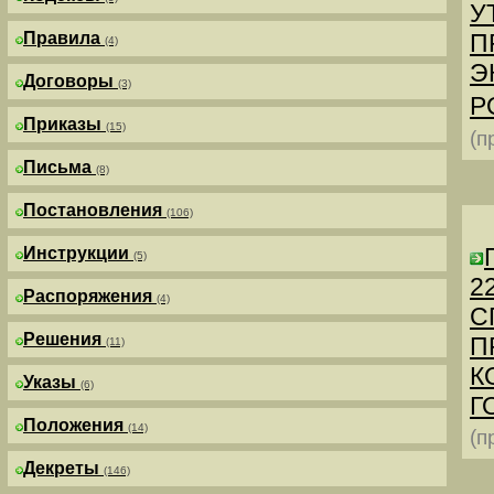
У
Правила
П
(4)
Э
Договоры
(3)
Р
Приказы
(15)
(п
Письма
(8)
Постановления
(106)
Инструкции
(5)
2
Распоряжения
(4)
С
Решения
П
(11)
К
Указы
(6)
Г
Положения
(14)
(п
Декреты
(146)