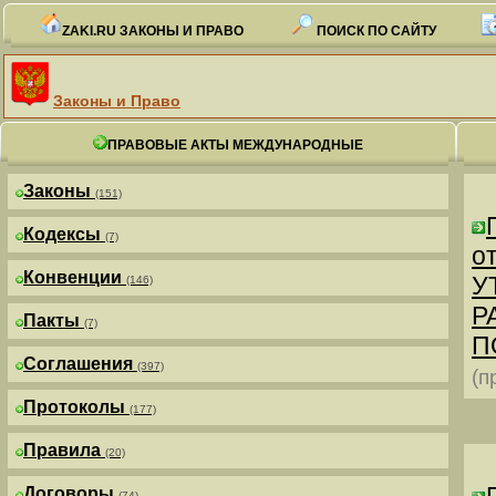
ZAKI.RU ЗАКОНЫ И ПРАВО
ПОИСК ПО САЙТУ
Законы и Право
ПРАВОВЫЕ АКТЫ МЕЖДУНАРОДНЫЕ
Законы
(151)
Кодексы
(7)
от
Конвенции
У
(146)
Р
Пакты
(7)
П
Соглашения
(397)
(п
Протоколы
(177)
Правила
(20)
Договоры
(74)