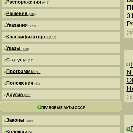
Распоряжения
(641)
П
Решения
0
(838)
РФ
Указания
(374)
(п
Классификаторы
(181)
Указы
(720)
Статусы
(52)
N
Программы
(12)
О
Положения
(63)
Н
Другие
(640)
(п
ПРАВОВЫЕ АКТЫ СССР
Законы
(189)
Кодексы
(5)