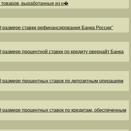
и товаров, выработанные из н�
"О размере ставки рефинансирования Банка России"
"О размере процентной ставки по кредиту овернайт Банка
"О размере процентных ставок по депозитным операциям
"О размере процентных ставок по кредитам, обеспеченным