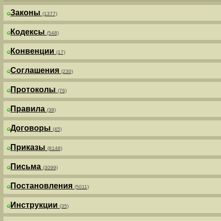
Законы
(1377)
Кодексы
(548)
Конвенции
(17)
Соглашения
(230)
Протоколы
(76)
Правила
(38)
Договоры
(45)
Приказы
(8148)
Письма
(3099)
Постановления
(5011)
Инструкции
(35)