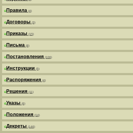
Правила
(4)
Договоры
(3)
Приказы
(15)
Письма
(8)
Постановления
(106)
Инструкции
(5)
Распоряжения
(4)
Решения
(11)
Указы
(6)
Положения
(14)
Декреты
(146)