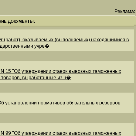
Реклама:
НИЕ ДОКУМЕНТЫ:
уг (работ), оказываемых (выполняемых) находящимися в
ударственными учре�
 N 15 "Об утверждении ставок вывозных таможенных
и товаров, выработанные из н�
"Об установлении нормативов обязательных резервов
 N 99 "Об утверждении ставок вывозных таможенных