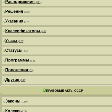
Распоряжения
(641)
Решения
(838)
Указания
(374)
Классификаторы
(181)
Указы
(720)
Статусы
(52)
Программы
(12)
Положения
(63)
Другие
(640)
ПРАВОВЫЕ АКТЫ СССР
Законы
(189)
Кодексы
(5)