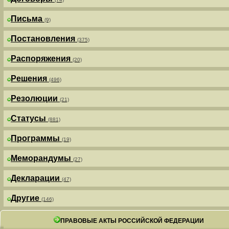
Письма
(9)
Постановления
(375)
Распоряжения
(20)
Решения
(496)
Резолюции
(21)
Статусы
(881)
Программы
(19)
Меморандумы
(27)
Декларации
(47)
Другие
(146)
ПРАВОВЫЕ АКТЫ РОССИЙСКОЙ ФЕДЕРАЦИИ