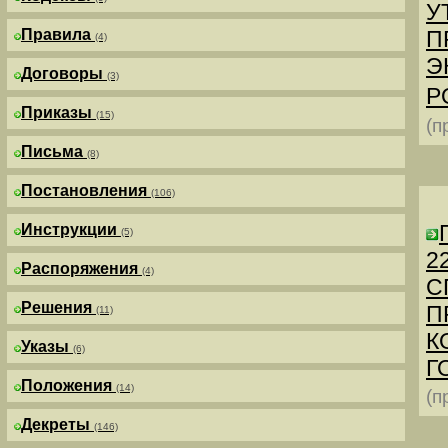
У
Правила
П
(4)
Э
Договоры
(3)
Р
Приказы
(15)
(п
Письма
(8)
Постановления
(106)
Инструкции
(5)
2
Распоряжения
(4)
С
Решения
П
(11)
К
Указы
(6)
Г
Положения
(14)
(п
Декреты
(146)