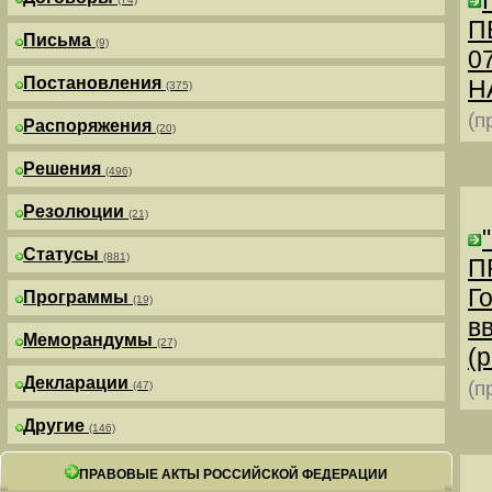
П
Письма
(9)
0
Постановления
Н
(375)
(п
Распоряжения
(20)
Решения
(496)
Резолюции
(21)
Статусы
(881)
П
Г
Программы
(19)
в
Меморандумы
(27)
(р
Декларации
(п
(47)
Другие
(146)
ПРАВОВЫЕ АКТЫ РОССИЙСКОЙ ФЕДЕРАЦИИ