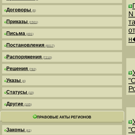
Договоры
(6)
N
т
Приказы
(1501)
о
Письма
(491)
н
Постановления
(6017)
Распоряжения
(7210)
Решения
(782)
"
Указы
(4)
Р
Статусы
(10)
Другие
(105)
ПРАВОВЫЕ АКТЫ РЕГИОНОВ
"
Законы
(41)