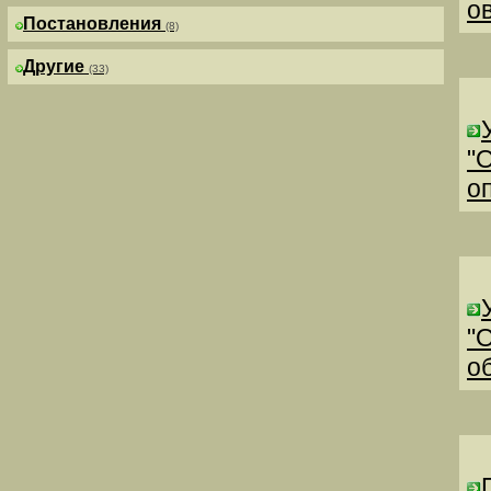
о
Постановления
(8)
Другие
(33)
"
о
"
о