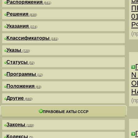
Распоряжения
(641)
П
Решения
0
(838)
РФ
Указания
(374)
(п
Классификаторы
(181)
Указы
(720)
Статусы
(52)
N
Программы
(12)
О
Положения
(63)
Н
Другие
(640)
(п
ПРАВОВЫЕ АКТЫ СССР
Законы
(189)
Кодексы
(5)