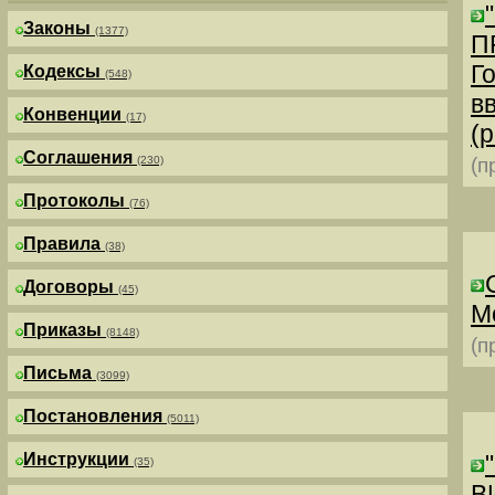
Законы
(1377)
П
Г
Кодексы
(548)
в
Конвенции
(17)
(р
Соглашения
(230)
(п
Протоколы
(76)
Правила
(38)
Договоры
(45)
М
Приказы
(8148)
(п
Письма
(3099)
Постановления
(5011)
Инструкции
(35)
В