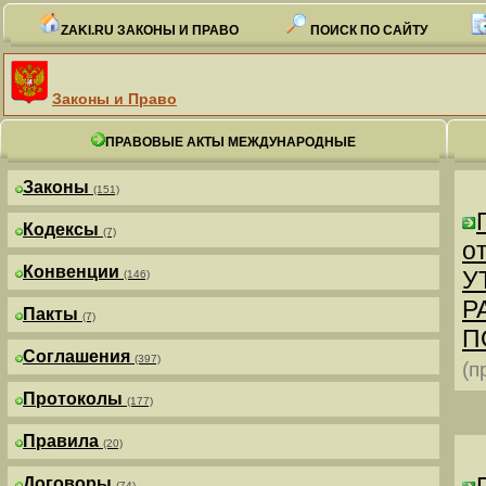
ZAKI.RU ЗАКОНЫ И ПРАВО
ПОИСК ПО САЙТУ
Законы и Право
ПРАВОВЫЕ АКТЫ МЕЖДУНАРОДНЫЕ
Законы
(151)
Кодексы
(7)
от
Конвенции
У
(146)
Р
Пакты
(7)
П
Соглашения
(397)
(п
Протоколы
(177)
Правила
(20)
Договоры
(74)