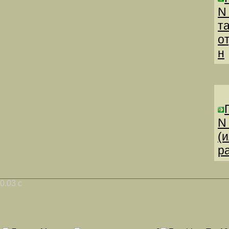
N
т
о
н
N
(
р
0.03 с