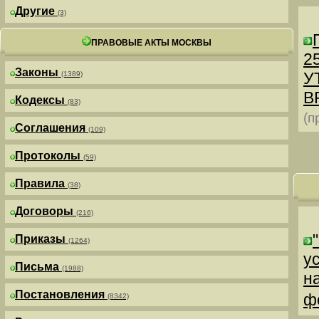
Другие
(3)
ПРАВОВЫЕ АКТЫ МОСКВЫ
25
Законы
У
(1389)
В
Кодексы
(83)
(п
Соглашения
(109)
Протоколы
(59)
Правила
(38)
Договоры
(216)
Приказы
(1264)
у
Письма
(1988)
н
Постановления
ф
(8342)