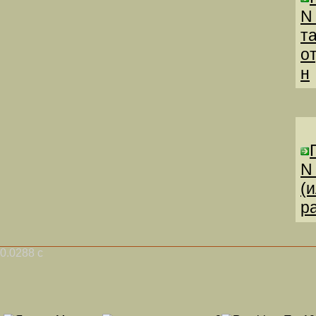
N
т
о
н
N
(
р
0.0288 с