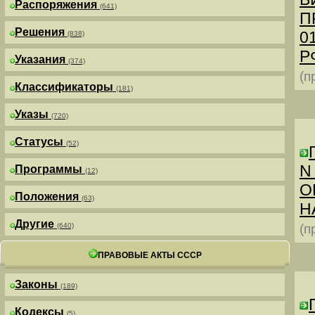
Распоряжения
(641)
П
Решения
0
(838)
РФ
Указания
(374)
(п
Классификаторы
(181)
Указы
(720)
Статусы
(52)
N
Программы
(12)
О
Положения
(63)
Н
Другие
(640)
(п
ПРАВОВЫЕ АКТЫ СССР
Законы
(189)
Кодексы
(5)