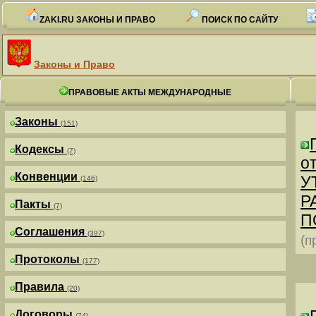
ZAKI.RU ЗАКОНЫ И ПРАВО
ПОИСК ПО САЙТУ
Законы и Право
ПРАВОВЫЕ АКТЫ МЕЖДУНАРОДНЫЕ
Законы
(151)
Кодексы
(7)
от
Конвенции
У
(146)
Р
Пакты
(7)
П
Соглашения
(397)
(п
Протоколы
(177)
Правила
(20)
Договоры
(74)