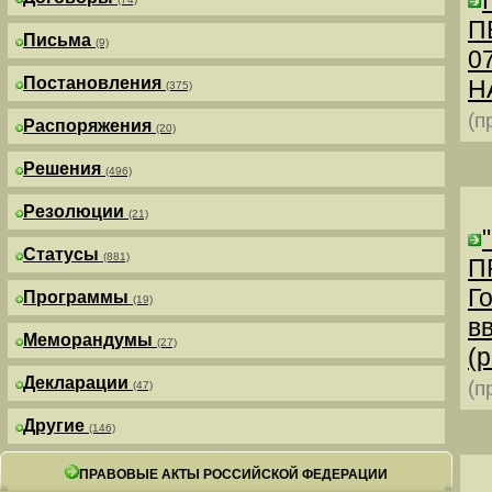
П
Письма
(9)
0
Постановления
Н
(375)
(п
Распоряжения
(20)
Решения
(496)
Резолюции
(21)
Статусы
(881)
П
Г
Программы
(19)
в
Меморандумы
(27)
(р
Декларации
(п
(47)
Другие
(146)
ПРАВОВЫЕ АКТЫ РОССИЙСКОЙ ФЕДЕРАЦИИ