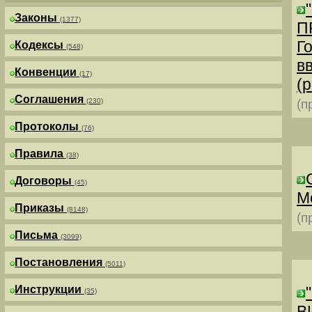
Законы
(1377)
П
Г
Кодексы
(548)
в
Конвенции
(17)
(р
Соглашения
(230)
(п
Протоколы
(76)
Правила
(38)
Договоры
(45)
М
Приказы
(8148)
(п
Письма
(3099)
Постановления
(5011)
Инструкции
(35)
В