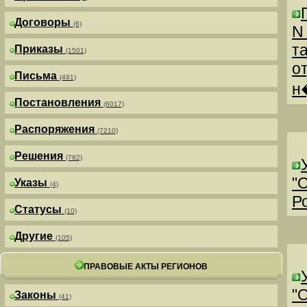
Договоры
(6)
N
т
Приказы
(1501)
о
Письма
(491)
н
Постановления
(6017)
Распоряжения
(7210)
Решения
(782)
"
Указы
(4)
Р
Статусы
(10)
Другие
(105)
ПРАВОВЫЕ АКТЫ РЕГИОНОВ
"
Законы
(41)