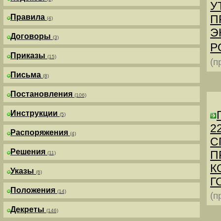
У
Правила
П
(4)
Э
Договоры
(3)
Р
Приказы
(15)
(п
Письма
(8)
Постановления
(106)
Инструкции
(5)
2
Распоряжения
(4)
С
Решения
П
(11)
К
Указы
(6)
Г
Положения
(14)
(п
Декреты
(146)