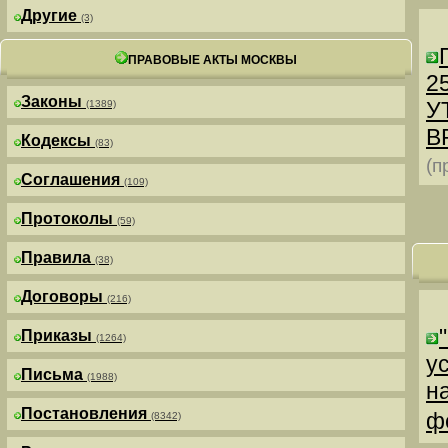
Другие
(3)
ПРАВОВЫЕ АКТЫ МОСКВЫ
25
Законы
У
(1389)
В
Кодексы
(83)
(п
Соглашения
(109)
Протоколы
(59)
Правила
(38)
Договоры
(216)
Приказы
(1264)
у
Письма
(1988)
н
Постановления
ф
(8342)