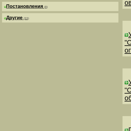
о
Постановления
(8)
Другие
(33)
"
о
"
о