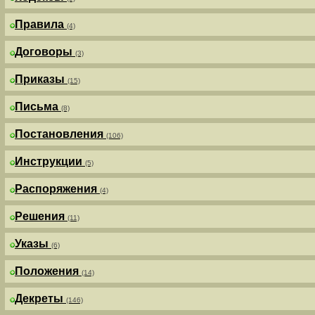
Правила
(4)
Договоры
(3)
Приказы
(15)
Письма
(8)
Постановления
(106)
Инструкции
(5)
Распоряжения
(4)
Решения
(11)
Указы
(6)
Положения
(14)
Декреты
(146)