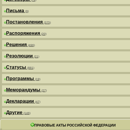
Письма
(9)
Постановления
(375)
Распоряжения
(20)
Решения
(496)
Резолюции
(21)
Статусы
(881)
Программы
(19)
Меморандумы
(27)
Декларации
(47)
Другие
(146)
ПРАВОВЫЕ АКТЫ РОССИЙСКОЙ ФЕДЕРАЦИИ