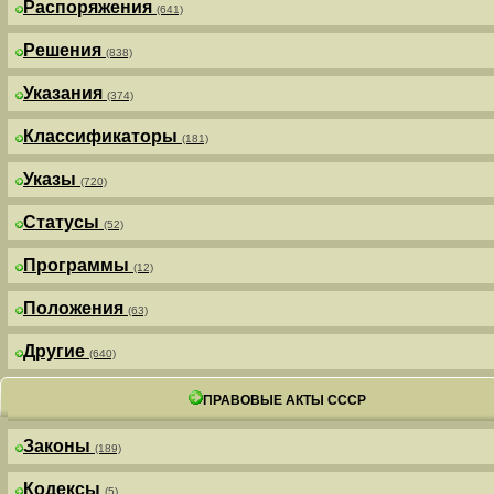
Распоряжения
(641)
Решения
(838)
Указания
(374)
Классификаторы
(181)
Указы
(720)
Статусы
(52)
Программы
(12)
Положения
(63)
Другие
(640)
ПРАВОВЫЕ АКТЫ СССР
Законы
(189)
Кодексы
(5)