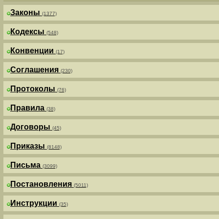
Законы
(1377)
Кодексы
(548)
Конвенции
(17)
Соглашения
(230)
Протоколы
(76)
Правила
(38)
Договоры
(45)
Приказы
(8148)
Письма
(3099)
Постановления
(5011)
Инструкции
(35)