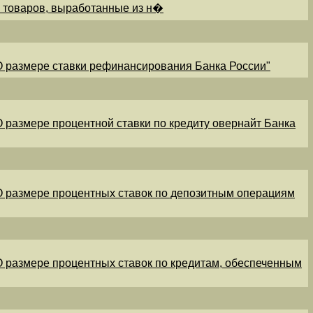
и товаров, выработанные из н�
"О размере ставки рефинансирования Банка России"
"О размере процентной ставки по кредиту овернайт Банка
"О размере процентных ставок по депозитным операциям
"О размере процентных ставок по кредитам, обеспеченным