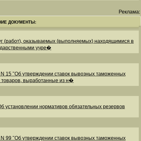
Реклама:
НИЕ ДОКУМЕНТЫ:
уг (работ), оказываемых (выполняемых) находящимися в
ударственными учре�
 N 15 "Об утверждении ставок вывозных таможенных
и товаров, выработанные из н�
"Об установлении нормативов обязательных резервов
 N 99 "Об утверждении ставок вывозных таможенных