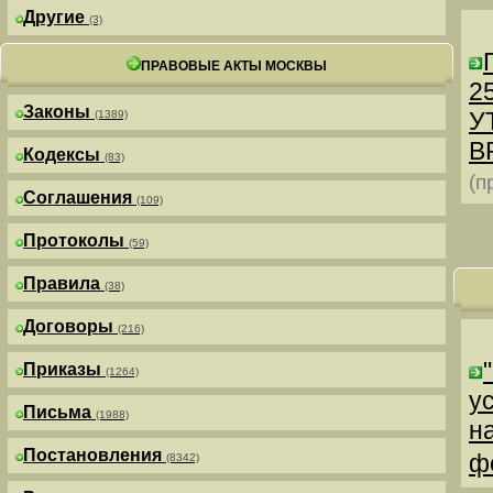
Другие
(3)
ПРАВОВЫЕ АКТЫ МОСКВЫ
25
Законы
У
(1389)
В
Кодексы
(83)
(п
Соглашения
(109)
Протоколы
(59)
Правила
(38)
Договоры
(216)
Приказы
(1264)
у
Письма
(1988)
н
Постановления
ф
(8342)