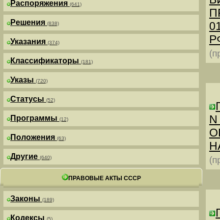
Распоряжения
(641)
П
Решения
0
(838)
РФ
Указания
(374)
(п
Классификаторы
(181)
Указы
(720)
Статусы
(52)
N
Программы
(12)
О
Положения
(63)
Н
Другие
(640)
(п
ПРАВОВЫЕ АКТЫ СССР
Законы
(189)
Кодексы
(5)