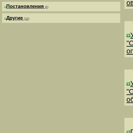
о
Постановления
(8)
Другие
(33)
"
о
"
о