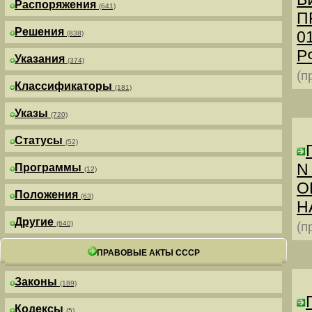
Распоряжения
(641)
П
Решения
0
(838)
РФ
Указания
(374)
(п
Классификаторы
(181)
Указы
(720)
Статусы
(52)
N
Программы
(12)
О
Положения
(63)
Н
Другие
(640)
(п
ПРАВОВЫЕ АКТЫ СССР
Законы
(189)
Кодексы
(5)