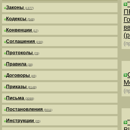
Законы
(1377)
П
Г
Кодексы
(548)
в
Конвенции
(17)
(р
Соглашения
(230)
(п
Протоколы
(76)
Правила
(38)
Договоры
(45)
М
Приказы
(8148)
(п
Письма
(3099)
Постановления
(5011)
Инструкции
(35)
В