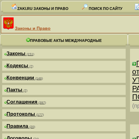
ZAKI.RU ЗАКОНЫ И ПРАВО
ПОИСК ПО САЙТУ
Законы и Право
ПРАВОВЫЕ АКТЫ МЕЖДУНАРОДНЫЕ
Законы
(151)
Кодексы
(7)
от
Конвенции
У
(146)
Р
Пакты
(7)
П
Соглашения
(397)
(п
Протоколы
(177)
Правила
(20)
Договоры
(74)