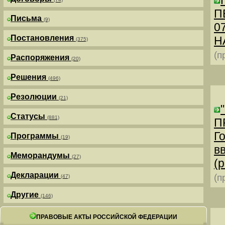
П
Письма
(9)
0
Постановления
Н
(375)
(п
Распоряжения
(20)
Решения
(496)
Резолюции
(21)
Статусы
(881)
П
Г
Программы
(19)
в
Меморандумы
(27)
(р
Декларации
(п
(47)
Другие
(146)
ПРАВОВЫЕ АКТЫ РОССИЙСКОЙ ФЕДЕРАЦИИ