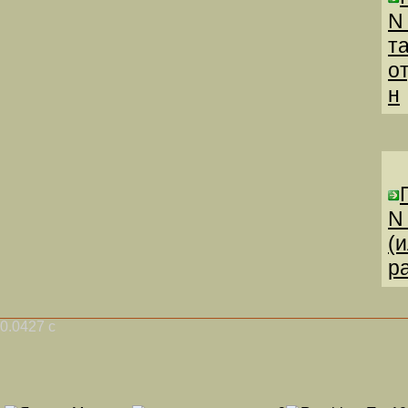
N
т
о
н
N
(
р
0.0427 с