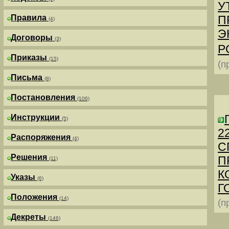
У
Правила
П
(4)
Э
Договоры
(3)
Р
Приказы
(15)
(п
Письма
(8)
Постановления
(106)
Инструкции
(5)
2
Распоряжения
(4)
С
Решения
П
(11)
К
Указы
(6)
Г
Положения
(14)
(п
Декреты
(146)