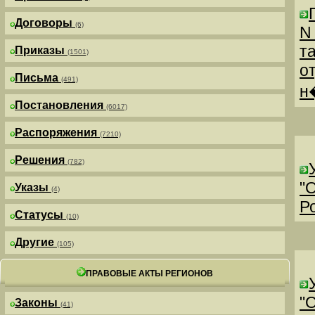
Договоры
(6)
N
т
Приказы
(1501)
о
Письма
(491)
н
Постановления
(6017)
Распоряжения
(7210)
Решения
(782)
"
Указы
(4)
Р
Статусы
(10)
Другие
(105)
ПРАВОВЫЕ АКТЫ РЕГИОНОВ
"
Законы
(41)