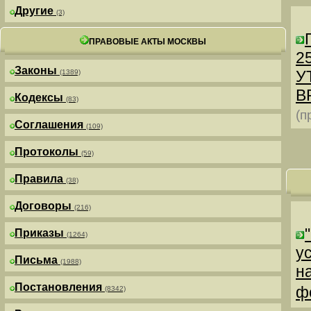
Другие
(3)
ПРАВОВЫЕ АКТЫ МОСКВЫ
25
Законы
У
(1389)
В
Кодексы
(83)
(п
Соглашения
(109)
Протоколы
(59)
Правила
(38)
Договоры
(216)
Приказы
(1264)
у
Письма
(1988)
н
Постановления
ф
(8342)