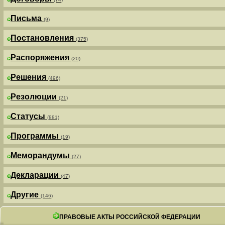
Письма
(9)
Постановления
(375)
Распоряжения
(20)
Решения
(496)
Резолюции
(21)
Статусы
(881)
Программы
(19)
Меморандумы
(27)
Декларации
(47)
Другие
(146)
ПРАВОВЫЕ АКТЫ РОССИЙСКОЙ ФЕДЕРАЦИИ