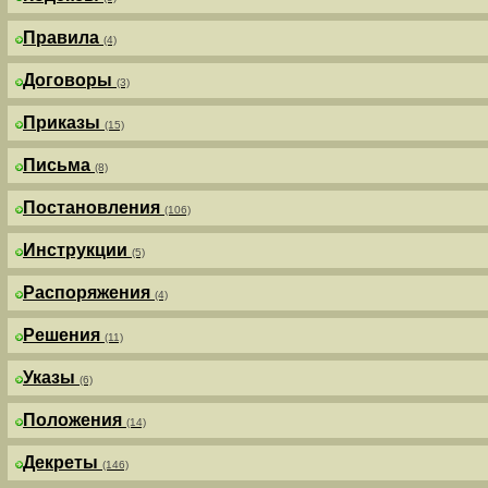
Правила
(4)
Договоры
(3)
Приказы
(15)
Письма
(8)
Постановления
(106)
Инструкции
(5)
Распоряжения
(4)
Решения
(11)
Указы
(6)
Положения
(14)
Декреты
(146)