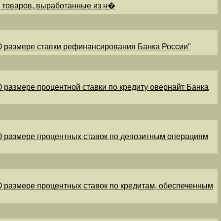
и товаров, выработанные из н�
"О размере ставки рефинансирования Банка России"
"О размере процентной ставки по кредиту овернайт Банка
"О размере процентных ставок по депозитным операциям
"О размере процентных ставок по кредитам, обеспеченным