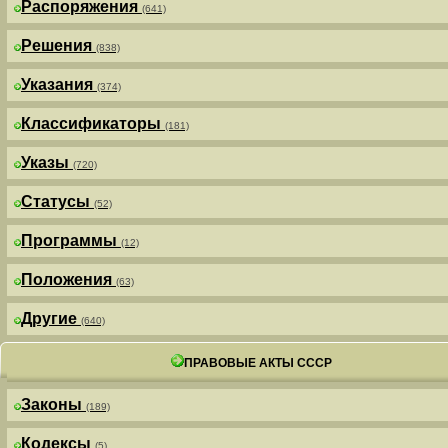
Распоряжения
(641)
Решения
(838)
Указания
(374)
Классификаторы
(181)
Указы
(720)
Статусы
(52)
Программы
(12)
Положения
(63)
Другие
(640)
ПРАВОВЫЕ АКТЫ СССР
Законы
(189)
Кодексы
(5)