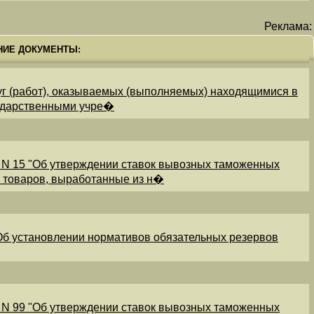
Реклама:
НИЕ ДОКУМЕНТЫ:
уг (работ), оказываемых (выполняемых) находящимися в
ударственными учре�
 N 15 "Об утверждении ставок вывозных таможенных
и товаров, выработанные из н�
"Об установлении нормативов обязательных резервов
 N 99 "Об утверждении ставок вывозных таможенных