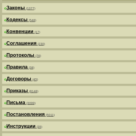
Законы
(1377)
Кодексы
(548)
Конвенции
(17)
Соглашения
(230)
Протоколы
(76)
Правила
(38)
Договоры
(45)
Приказы
(8148)
Письма
(3099)
Постановления
(5011)
Инструкции
(35)