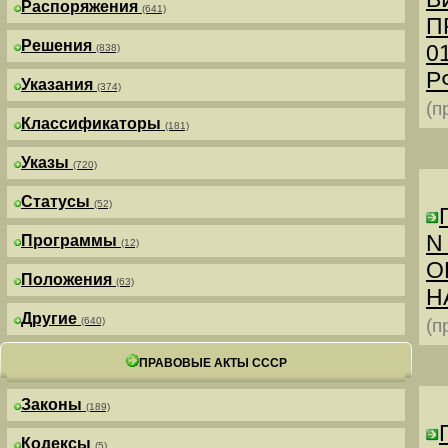
Распоряжения
(641)
П
Решения
0
(838)
РФ
Указания
(374)
(п
Классификаторы
(181)
Указы
(720)
Статусы
(52)
N
Программы
(12)
О
Положения
(63)
Н
Другие
(640)
(п
ПРАВОВЫЕ АКТЫ СССР
Законы
(189)
Кодексы
(5)