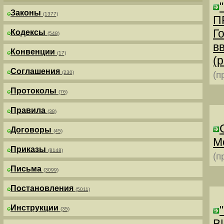
Законы
(1377)
П
Г
Кодексы
(548)
в
Конвенции
(17)
(р
Соглашения
(230)
(п
Протоколы
(76)
Правила
(38)
Договоры
(45)
М
Приказы
(8148)
(п
Письма
(3099)
Постановления
(5011)
Инструкции
(35)
В