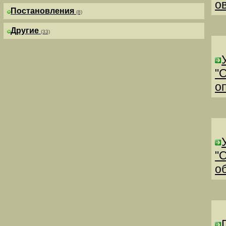
о
Постановления
(8)
Другие
(33)
"
о
"
о