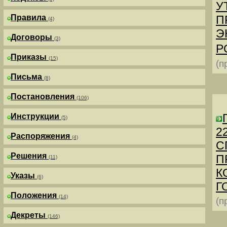
У
Правила
П
(4)
Э
Договоры
(3)
Р
Приказы
(15)
(п
Письма
(8)
Постановления
(106)
Инструкции
(5)
2
Распоряжения
(4)
С
Решения
П
(11)
К
Указы
(6)
Г
Положения
(14)
(п
Декреты
(146)