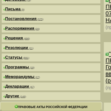
П
Письма
(9)
0
Постановления
Н
(375)
(п
Распоряжения
(20)
Решения
(496)
Резолюции
(21)
Статусы
(881)
П
Г
Программы
(19)
в
Меморандумы
(27)
(р
Декларации
(п
(47)
Другие
(146)
ПРАВОВЫЕ АКТЫ РОССИЙСКОЙ ФЕДЕРАЦИИ