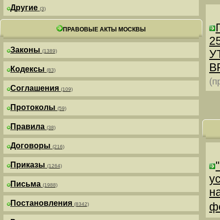
Другие
(3)
ПРАВОВЫЕ АКТЫ МОСКВЫ
25
Законы
У
(1389)
В
Кодексы
(83)
(п
Соглашения
(109)
Протоколы
(59)
Правила
(38)
Договоры
(216)
Приказы
(1264)
у
Письма
(1988)
н
Постановления
ф
(8342)