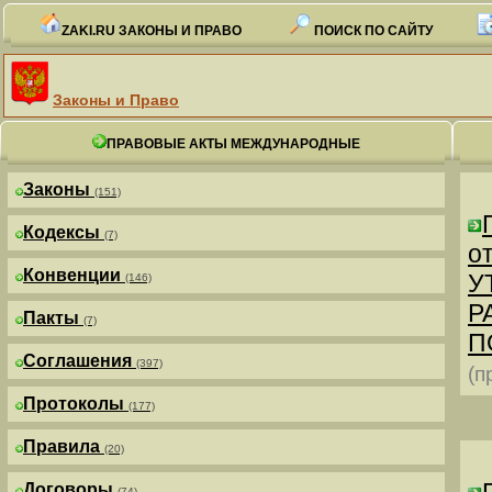
ZAKI.RU ЗАКОНЫ И ПРАВО
ПОИСК ПО САЙТУ
Законы и Право
ПРАВОВЫЕ АКТЫ МЕЖДУНАРОДНЫЕ
Законы
(151)
Кодексы
(7)
от
Конвенции
У
(146)
Р
Пакты
(7)
П
Соглашения
(397)
(п
Протоколы
(177)
Правила
(20)
Договоры
(74)