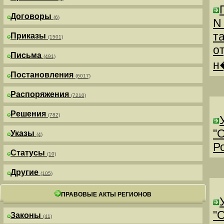
Договоры
(6)
N
т
Приказы
(1501)
о
Письма
(491)
н
Постановления
(6017)
Распоряжения
(7210)
Решения
(782)
"
Указы
(4)
Р
Статусы
(10)
Другие
(105)
ПРАВОВЫЕ АКТЫ РЕГИОНОВ
"
Законы
(41)