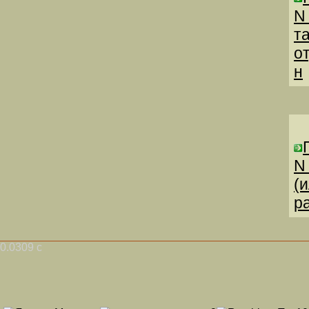
N
т
о
н
N
(
р
0.0309 с