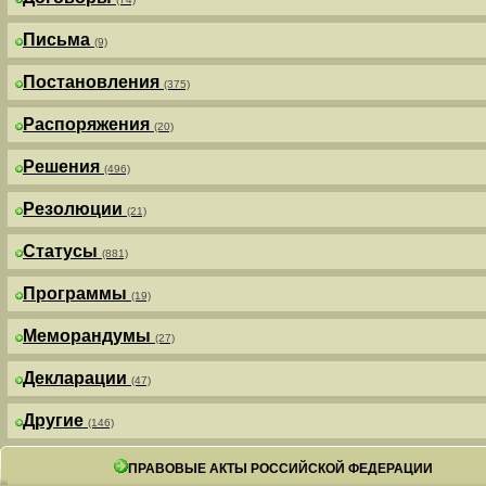
Письма
(9)
Постановления
(375)
Распоряжения
(20)
Решения
(496)
Резолюции
(21)
Статусы
(881)
Программы
(19)
Меморандумы
(27)
Декларации
(47)
Другие
(146)
ПРАВОВЫЕ АКТЫ РОССИЙСКОЙ ФЕДЕРАЦИИ