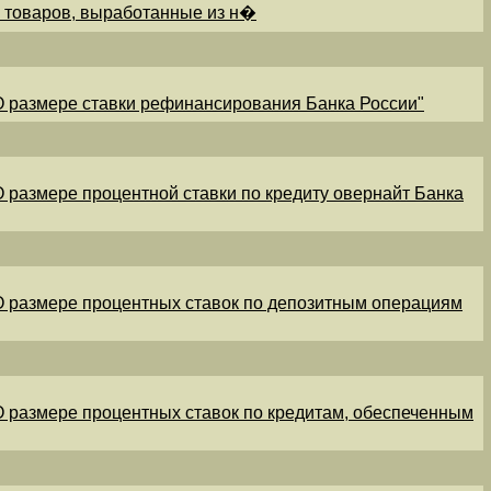
и товаров, выработанные из н�
"О размере ставки рефинансирования Банка России"
"О размере процентной ставки по кредиту овернайт Банка
"О размере процентных ставок по депозитным операциям
"О размере процентных ставок по кредитам, обеспеченным