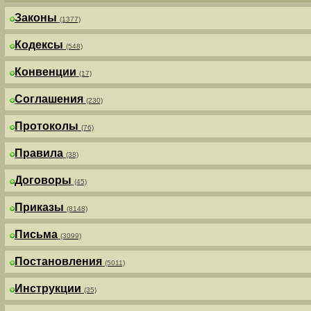
Законы
(1377)
Кодексы
(548)
Конвенции
(17)
Соглашения
(230)
Протоколы
(76)
Правила
(38)
Договоры
(45)
Приказы
(8148)
Письма
(3099)
Постановления
(5011)
Инструкции
(35)