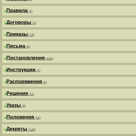
Правила
(4)
Договоры
(3)
Приказы
(15)
Письма
(8)
Постановления
(106)
Инструкции
(5)
Распоряжения
(4)
Решения
(11)
Указы
(6)
Положения
(14)
Декреты
(146)