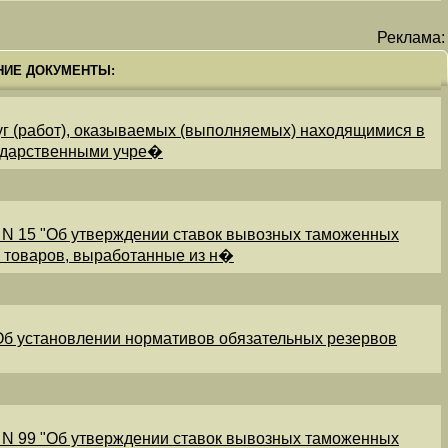
Реклама:
НИЕ ДОКУМЕНТЫ:
уг (работ), оказываемых (выполняемых) находящимися в
ударственными учре�
 N 15 "Об утверждении ставок вывозных таможенных
и товаров, выработанные из н�
"Об установлении нормативов обязательных резервов
 N 99 "Об утверждении ставок вывозных таможенных