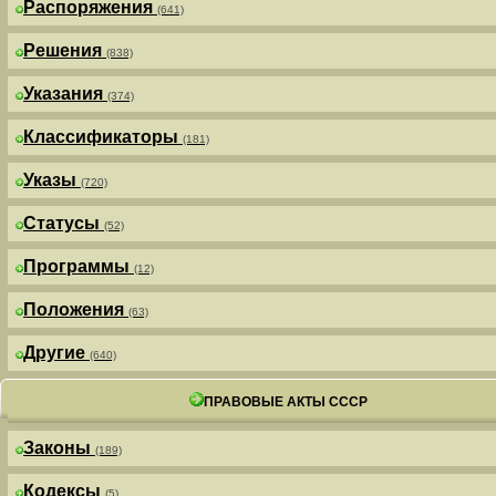
Распоряжения
(641)
Решения
(838)
Указания
(374)
Классификаторы
(181)
Указы
(720)
Статусы
(52)
Программы
(12)
Положения
(63)
Другие
(640)
ПРАВОВЫЕ АКТЫ СССР
Законы
(189)
Кодексы
(5)