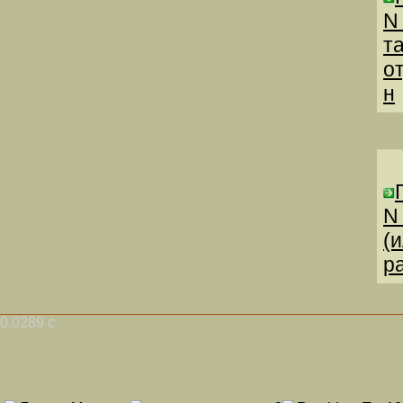
N
т
о
н
N
(
р
0.0289 с