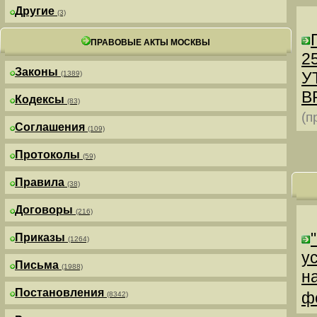
Другие
(3)
ПРАВОВЫЕ АКТЫ МОСКВЫ
25
Законы
У
(1389)
В
Кодексы
(83)
(п
Соглашения
(109)
Протоколы
(59)
Правила
(38)
Договоры
(216)
Приказы
(1264)
у
Письма
(1988)
н
Постановления
ф
(8342)