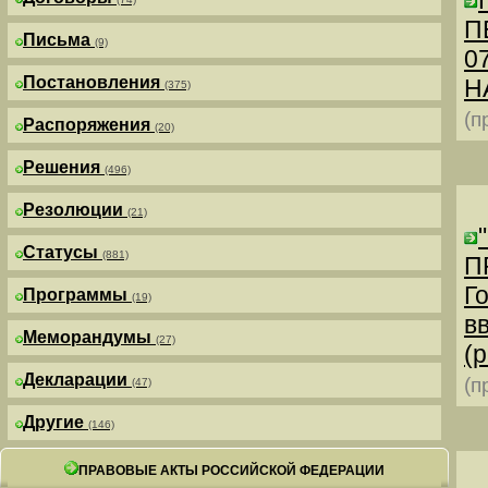
П
Письма
(9)
0
Постановления
Н
(375)
(п
Распоряжения
(20)
Решения
(496)
Резолюции
(21)
Статусы
(881)
П
Г
Программы
(19)
в
Меморандумы
(27)
(р
Декларации
(п
(47)
Другие
(146)
ПРАВОВЫЕ АКТЫ РОССИЙСКОЙ ФЕДЕРАЦИИ