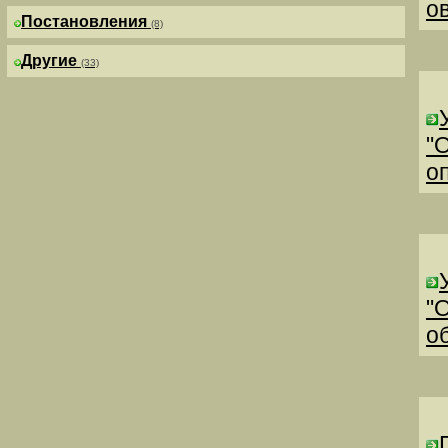
о
Постановления
(8)
Другие
(33)
"
о
"
о