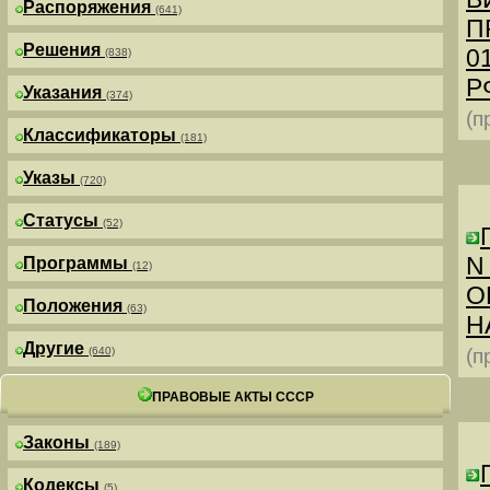
Распоряжения
(641)
П
Решения
0
(838)
РФ
Указания
(374)
(п
Классификаторы
(181)
Указы
(720)
Статусы
(52)
N
Программы
(12)
О
Положения
(63)
Н
Другие
(640)
(п
ПРАВОВЫЕ АКТЫ СССР
Законы
(189)
Кодексы
(5)