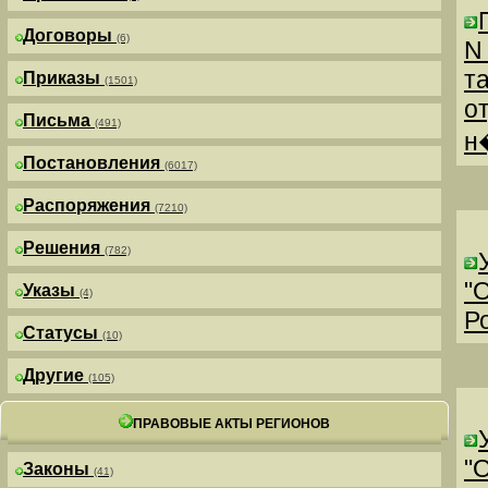
Договоры
(6)
N
т
Приказы
(1501)
о
Письма
(491)
н
Постановления
(6017)
Распоряжения
(7210)
Решения
(782)
"
Указы
(4)
Р
Статусы
(10)
Другие
(105)
ПРАВОВЫЕ АКТЫ РЕГИОНОВ
"
Законы
(41)