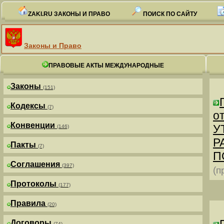
ZAKI.RU ЗАКОНЫ И ПРАВО
ПОИСК ПО САЙТУ
Законы и Право
ПРАВОВЫЕ АКТЫ МЕЖДУНАРОДНЫЕ
Законы
(151)
Кодексы
(7)
от
Конвенции
У
(146)
Р
Пакты
(7)
П
Соглашения
(397)
(п
Протоколы
(177)
Правила
(20)
Договоры
(74)