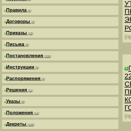
У
Правила
П
(4)
Э
Договоры
(3)
Р
Приказы
(15)
(п
Письма
(8)
Постановления
(106)
Инструкции
(5)
2
Распоряжения
(4)
С
Решения
П
(11)
К
Указы
(6)
Г
Положения
(14)
(п
Декреты
(146)