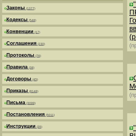
Законы
(1377)
П
Г
Кодексы
(548)
в
Конвенции
(17)
(р
Соглашения
(230)
(п
Протоколы
(76)
Правила
(38)
Договоры
(45)
М
Приказы
(8148)
(п
Письма
(3099)
Постановления
(5011)
Инструкции
(35)
В