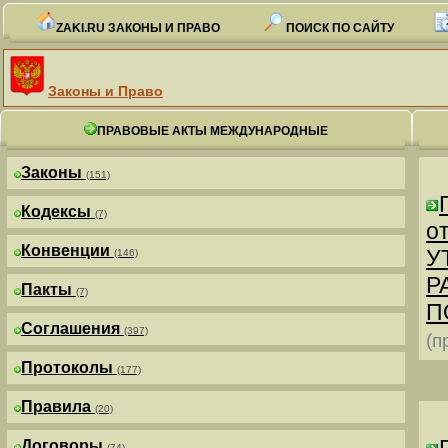
ZAKI.RU ЗАКОНЫ И ПРАВО
ПОИСК ПО САЙТУ
Законы и Право
ПРАВОВЫЕ АКТЫ МЕЖДУНАРОДНЫЕ
Законы
(151)
Кодексы
(7)
от
Конвенции
У
(146)
Р
Пакты
(7)
П
Соглашения
(397)
(п
Протоколы
(177)
Правила
(20)
Договоры
(74)