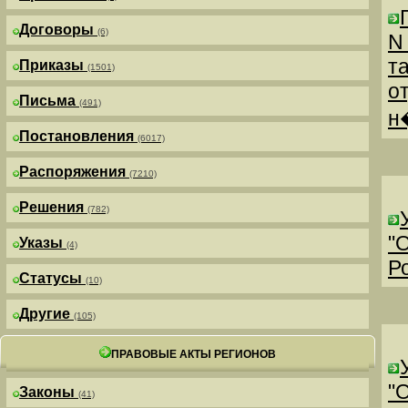
Договоры
(6)
N
т
Приказы
(1501)
о
Письма
(491)
н
Постановления
(6017)
Распоряжения
(7210)
Решения
(782)
"
Указы
(4)
Р
Статусы
(10)
Другие
(105)
ПРАВОВЫЕ АКТЫ РЕГИОНОВ
"
Законы
(41)