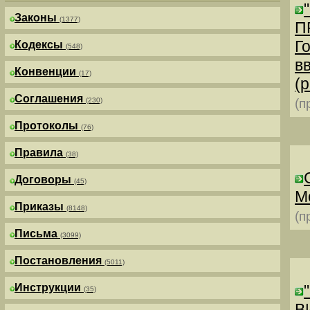
Законы
(1377)
П
Г
Кодексы
(548)
в
Конвенции
(17)
(р
Соглашения
(230)
(п
Протоколы
(76)
Правила
(38)
Договоры
(45)
М
Приказы
(8148)
(п
Письма
(3099)
Постановления
(5011)
Инструкции
(35)
В