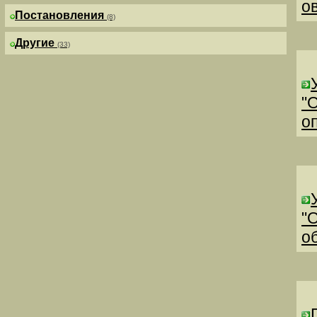
о
Постановления
(8)
Другие
(33)
"
о
"
о