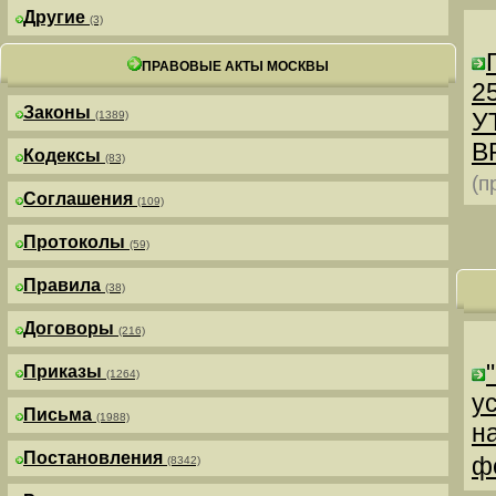
Другие
(3)
ПРАВОВЫЕ АКТЫ МОСКВЫ
25
Законы
У
(1389)
В
Кодексы
(83)
(п
Соглашения
(109)
Протоколы
(59)
Правила
(38)
Договоры
(216)
Приказы
(1264)
у
Письма
(1988)
н
Постановления
ф
(8342)