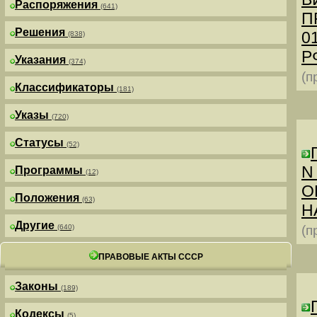
Распоряжения
(641)
П
Решения
0
(838)
РФ
Указания
(374)
(п
Классификаторы
(181)
Указы
(720)
Статусы
(52)
N
Программы
(12)
О
Положения
(63)
Н
Другие
(640)
(п
ПРАВОВЫЕ АКТЫ СССР
Законы
(189)
Кодексы
(5)