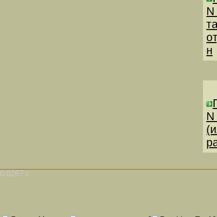
N
т
о
н
N
(
р
0.0267 с