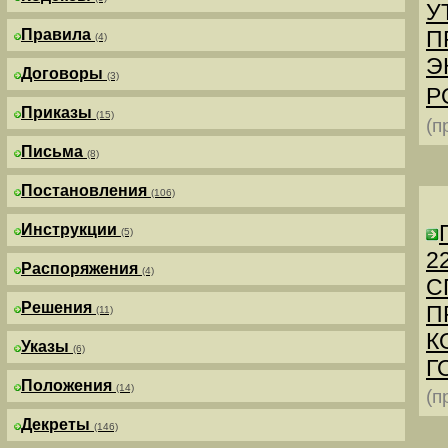
У
Правила
П
(4)
Э
Договоры
(3)
Р
Приказы
(15)
(п
Письма
(8)
Постановления
(106)
Инструкции
(5)
2
Распоряжения
(4)
С
Решения
П
(11)
К
Указы
(6)
Г
Положения
(14)
(п
Декреты
(146)