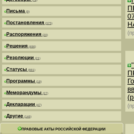
П
Письма
(9)
0
Постановления
Н
(375)
(п
Распоряжения
(20)
Решения
(496)
Резолюции
(21)
Статусы
(881)
П
Г
Программы
(19)
в
Меморандумы
(27)
(р
Декларации
(п
(47)
Другие
(146)
ПРАВОВЫЕ АКТЫ РОССИЙСКОЙ ФЕДЕРАЦИИ