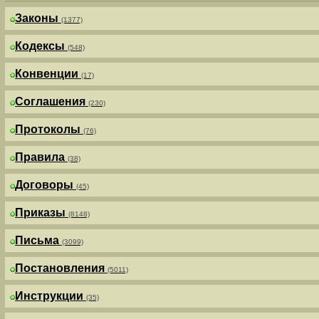
Законы
(1377)
Кодексы
(548)
Конвенции
(17)
Соглашения
(230)
Протоколы
(76)
Правила
(38)
Договоры
(45)
Приказы
(8148)
Письма
(3099)
Постановления
(5011)
Инструкции
(35)