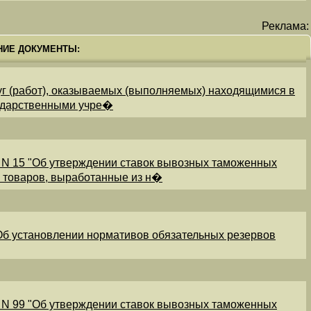
Реклама:
НИЕ ДОКУМЕНТЫ:
уг (работ), оказываемых (выполняемых) находящимися в
ударственными учре�
 N 15 "Об утверждении ставок вывозных таможенных
и товаров, выработанные из н�
"Об установлении нормативов обязательных резервов
 N 99 "Об утверждении ставок вывозных таможенных