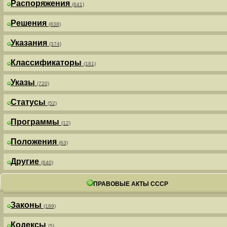
Распоряжения
(641)
Решения
(838)
Указания
(374)
Классификаторы
(181)
Указы
(720)
Статусы
(52)
Программы
(12)
Положения
(63)
Другие
(640)
ПРАВОВЫЕ АКТЫ СССР
Законы
(189)
Кодексы
(5)