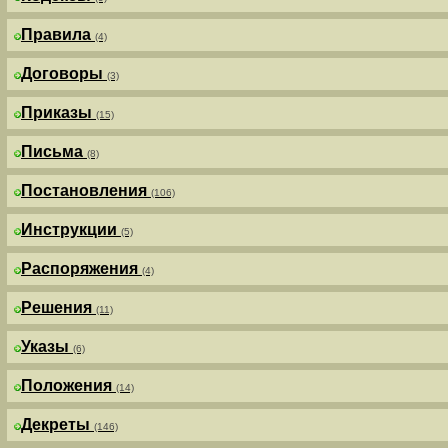
Правила
(4)
Договоры
(3)
Приказы
(15)
Письма
(8)
Постановления
(106)
Инструкции
(5)
Распоряжения
(4)
Решения
(11)
Указы
(6)
Положения
(14)
Декреты
(146)