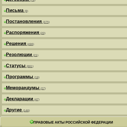
Письма
(9)
Постановления
(375)
Распоряжения
(20)
Решения
(496)
Резолюции
(21)
Статусы
(881)
Программы
(19)
Меморандумы
(27)
Декларации
(47)
Другие
(146)
ПРАВОВЫЕ АКТЫ РОССИЙСКОЙ ФЕДЕРАЦИИ