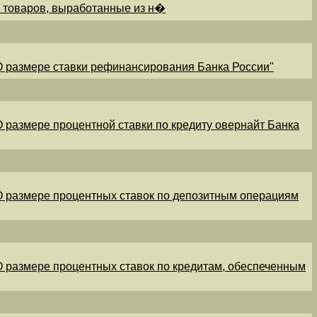
и товаров, выработанные из н�
"О размере ставки рефинансирования Банка России"
"О размере процентной ставки по кредиту овернайт Банка
"О размере процентных ставок по депозитным операциям
"О размере процентных ставок по кредитам, обеспеченным