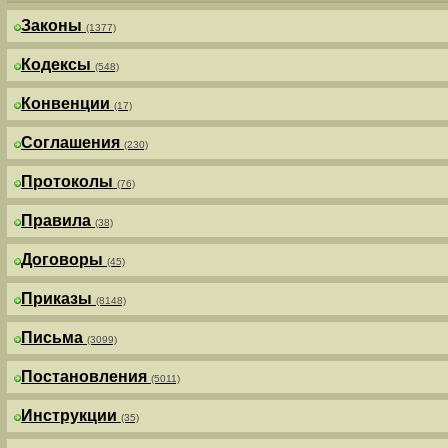
Законы
(1377)
Кодексы
(548)
Конвенции
(17)
Соглашения
(230)
Протоколы
(76)
Правила
(38)
Договоры
(45)
Приказы
(8148)
Письма
(3099)
Постановления
(5011)
Инструкции
(35)