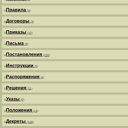
Правила
(4)
Договоры
(3)
Приказы
(15)
Письма
(8)
Постановления
(106)
Инструкции
(5)
Распоряжения
(4)
Решения
(11)
Указы
(6)
Положения
(14)
Декреты
(146)