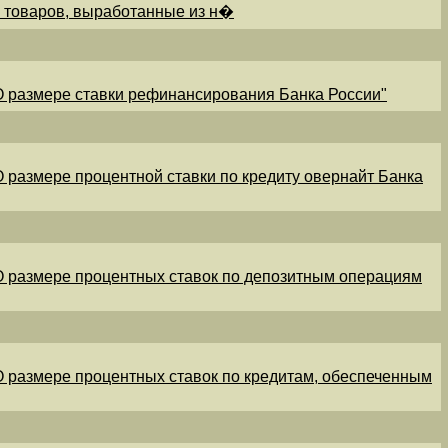
и товаров, выработанные из н�
"О размере ставки рефинансирования Банка России"
"О размере процентной ставки по кредиту овернайт Банка
"О размере процентных ставок по депозитным операциям
"О размере процентных ставок по кредитам, обеспеченным