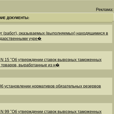
Реклама:
НИЕ ДОКУМЕНТЫ:
уг (работ), оказываемых (выполняемых) находящимися в
ударственными учре�
 N 15 "Об утверждении ставок вывозных таможенных
и товаров, выработанные из н�
"Об установлении нормативов обязательных резервов
 N 99 "Об утверждении ставок вывозных таможенных