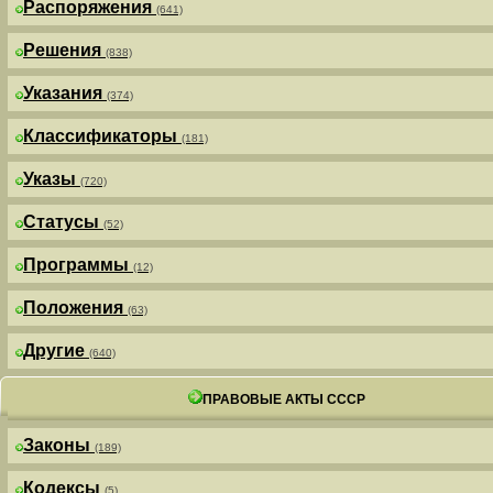
Распоряжения
(641)
Решения
(838)
Указания
(374)
Классификаторы
(181)
Указы
(720)
Статусы
(52)
Программы
(12)
Положения
(63)
Другие
(640)
ПРАВОВЫЕ АКТЫ СССР
Законы
(189)
Кодексы
(5)