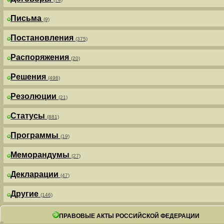
Письма
(9)
Постановления
(375)
Распоряжения
(20)
Решения
(496)
Резолюции
(21)
Статусы
(881)
Программы
(19)
Меморандумы
(27)
Декларации
(47)
Другие
(146)
ПРАВОВЫЕ АКТЫ РОССИЙСКОЙ ФЕДЕРАЦИИ