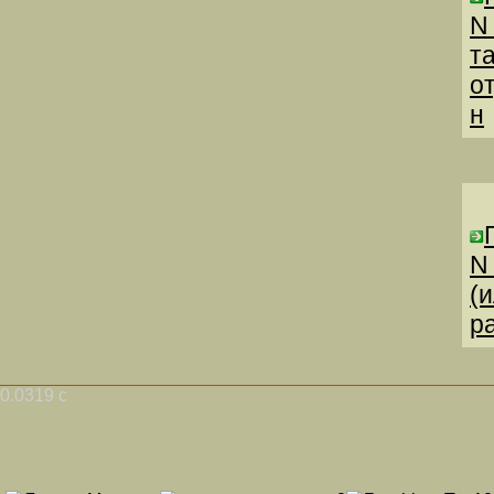
N
т
о
н
N
(
р
0.0319 с