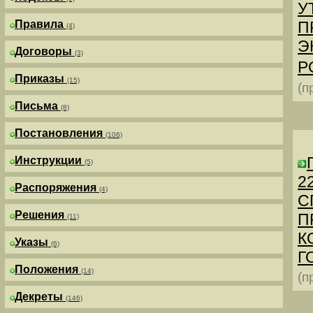
У
Правила
П
(4)
Э
Договоры
(3)
Р
Приказы
(15)
(п
Письма
(8)
Постановления
(106)
Инструкции
(5)
2
Распоряжения
(4)
С
Решения
П
(11)
К
Указы
(6)
Г
Положения
(14)
(п
Декреты
(146)