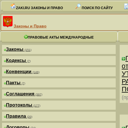
ZAKI.RU ЗАКОНЫ И ПРАВО
ПОИСК ПО САЙТУ
Законы и Право
ПРАВОВЫЕ АКТЫ МЕЖДУНАРОДНЫЕ
Законы
(151)
Кодексы
(7)
от
Конвенции
У
(146)
Р
Пакты
(7)
П
Соглашения
(397)
(п
Протоколы
(177)
Правила
(20)
Договоры
(74)