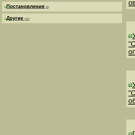
о
Постановления
(8)
Другие
(33)
"
о
"
о