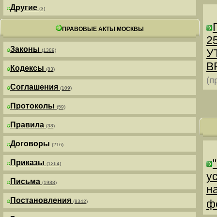
Другие
(3)
ПРАВОВЫЕ АКТЫ МОСКВЫ
25
Законы
У
(1389)
В
Кодексы
(83)
(п
Соглашения
(109)
Протоколы
(59)
Правила
(38)
Договоры
(216)
Приказы
(1264)
у
Письма
(1988)
н
Постановления
ф
(8342)