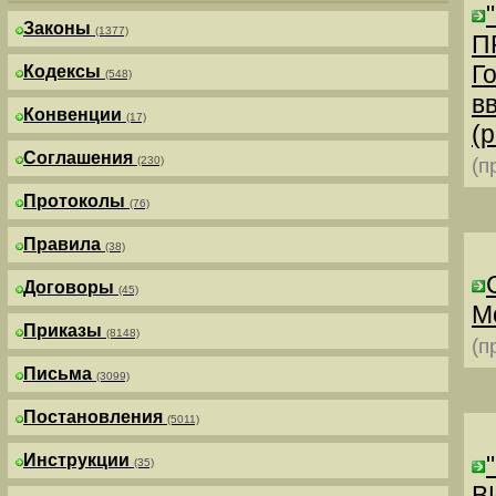
Законы
(1377)
П
Г
Кодексы
(548)
в
Конвенции
(17)
(р
Соглашения
(230)
(п
Протоколы
(76)
Правила
(38)
Договоры
(45)
М
Приказы
(8148)
(п
Письма
(3099)
Постановления
(5011)
Инструкции
(35)
В