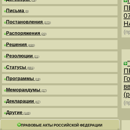
П
Письма
(9)
0
Постановления
Н
(375)
(п
Распоряжения
(20)
Решения
(496)
Резолюции
(21)
Статусы
(881)
П
Г
Программы
(19)
в
Меморандумы
(27)
(р
Декларации
(п
(47)
Другие
(146)
ПРАВОВЫЕ АКТЫ РОССИЙСКОЙ ФЕДЕРАЦИИ