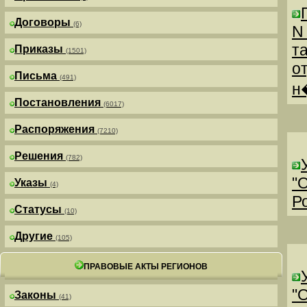
Договоры
(6)
N
т
Приказы
(1501)
о
Письма
(491)
н
Постановления
(6017)
Распоряжения
(7210)
Решения
(782)
"
Указы
(4)
Р
Статусы
(10)
Другие
(105)
ПРАВОВЫЕ АКТЫ РЕГИОНОВ
"
Законы
(41)