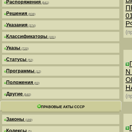
Распоряжения
(641)
П
Решения
0
(838)
РФ
Указания
(374)
(п
Классификаторы
(181)
Указы
(720)
Статусы
(52)
N
Программы
(12)
О
Положения
(63)
Н
Другие
(640)
(п
ПРАВОВЫЕ АКТЫ СССР
Законы
(189)
Кодексы
(5)