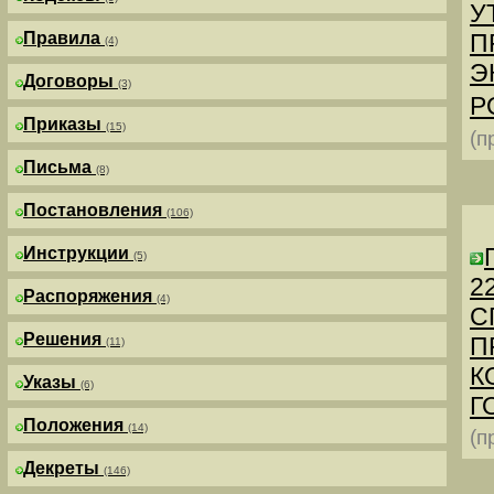
У
Правила
П
(4)
Э
Договоры
(3)
Р
Приказы
(15)
(п
Письма
(8)
Постановления
(106)
Инструкции
(5)
2
Распоряжения
(4)
С
Решения
П
(11)
К
Указы
(6)
Г
Положения
(14)
(п
Декреты
(146)