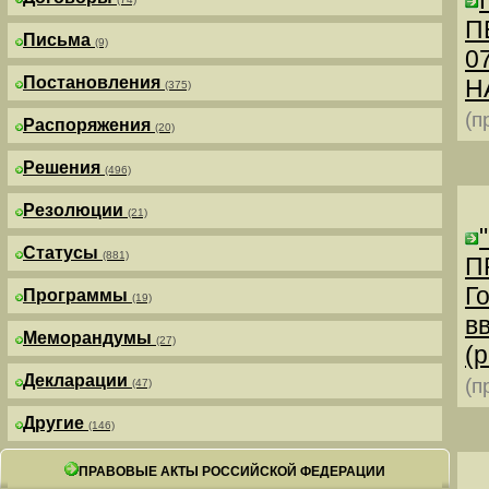
П
Письма
(9)
0
Постановления
Н
(375)
(п
Распоряжения
(20)
Решения
(496)
Резолюции
(21)
Статусы
(881)
П
Г
Программы
(19)
в
Меморандумы
(27)
(р
Декларации
(п
(47)
Другие
(146)
ПРАВОВЫЕ АКТЫ РОССИЙСКОЙ ФЕДЕРАЦИИ