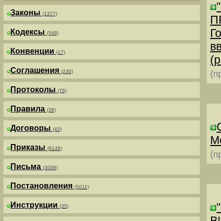
Законы
(1377)
П
Г
Кодексы
(548)
в
Конвенции
(17)
(р
Соглашения
(230)
(п
Протоколы
(76)
Правила
(38)
Договоры
(45)
М
Приказы
(8148)
(п
Письма
(3099)
Постановления
(5011)
Инструкции
(35)
В