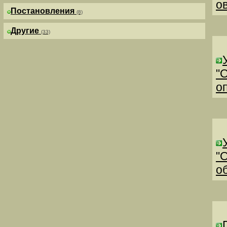
о
Постановления
(8)
Другие
(33)
"
о
"
о