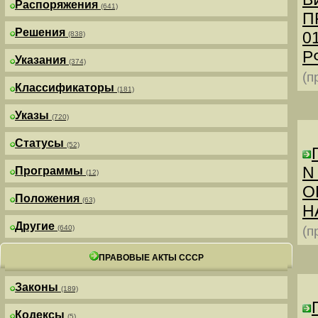
Распоряжения
(641)
П
Решения
0
(838)
РФ
Указания
(374)
(п
Классификаторы
(181)
Указы
(720)
Статусы
(52)
N
Программы
(12)
О
Положения
(63)
Н
Другие
(640)
(п
ПРАВОВЫЕ АКТЫ СССР
Законы
(189)
Кодексы
(5)