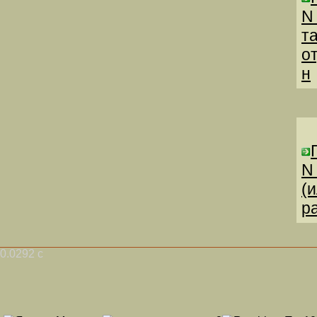
N
т
о
н
N
(
р
0.0292 с