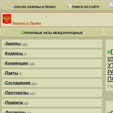
ZAKI.RU ЗАКОНЫ И ПРАВО
ПОИСК ПО САЙТУ
Законы и Право
ПРАВОВЫЕ АКТЫ МЕЖДУНАРОДНЫЕ
Законы
(151)
Кодексы
(7)
от
Конвенции
У
(146)
Р
Пакты
(7)
П
Соглашения
(397)
(п
Протоколы
(177)
Правила
(20)
Договоры
(74)