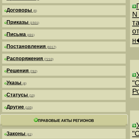
Договоры
(6)
N
т
Приказы
(1501)
о
Письма
(491)
н
Постановления
(6017)
Распоряжения
(7210)
Решения
(782)
"
Указы
(4)
Р
Статусы
(10)
Другие
(105)
ПРАВОВЫЕ АКТЫ РЕГИОНОВ
"
Законы
(41)