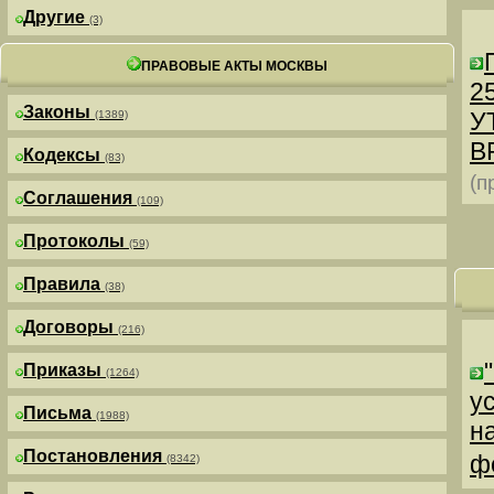
Другие
(3)
ПРАВОВЫЕ АКТЫ МОСКВЫ
25
Законы
У
(1389)
В
Кодексы
(83)
(п
Соглашения
(109)
Протоколы
(59)
Правила
(38)
Договоры
(216)
Приказы
(1264)
у
Письма
(1988)
н
Постановления
ф
(8342)