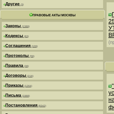
Другие
(3)
ПРАВОВЫЕ АКТЫ МОСКВЫ
25
Законы
У
(1389)
В
Кодексы
(83)
(п
Соглашения
(109)
Протоколы
(59)
Правила
(38)
Договоры
(216)
Приказы
(1264)
у
Письма
(1988)
н
Постановления
ф
(8342)