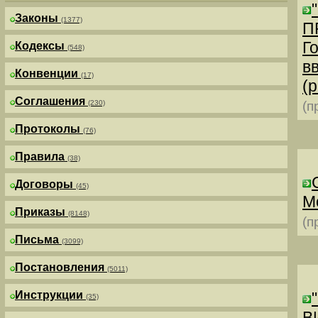
Законы
(1377)
П
Г
Кодексы
(548)
в
Конвенции
(17)
(р
Соглашения
(230)
(п
Протоколы
(76)
Правила
(38)
Договоры
(45)
М
Приказы
(8148)
(п
Письма
(3099)
Постановления
(5011)
Инструкции
(35)
В