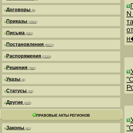
Договоры
(6)
N
т
Приказы
(1501)
о
Письма
(491)
н
Постановления
(6017)
Распоряжения
(7210)
Решения
(782)
"
Указы
(4)
Р
Статусы
(10)
Другие
(105)
ПРАВОВЫЕ АКТЫ РЕГИОНОВ
"
Законы
(41)