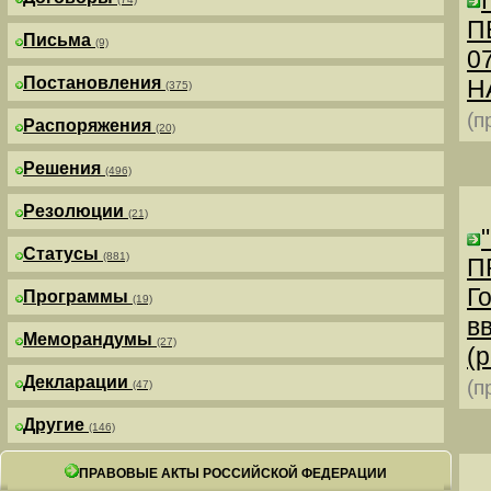
П
Письма
(9)
0
Постановления
Н
(375)
(п
Распоряжения
(20)
Решения
(496)
Резолюции
(21)
Статусы
(881)
П
Г
Программы
(19)
в
Меморандумы
(27)
(р
Декларации
(п
(47)
Другие
(146)
ПРАВОВЫЕ АКТЫ РОССИЙСКОЙ ФЕДЕРАЦИИ