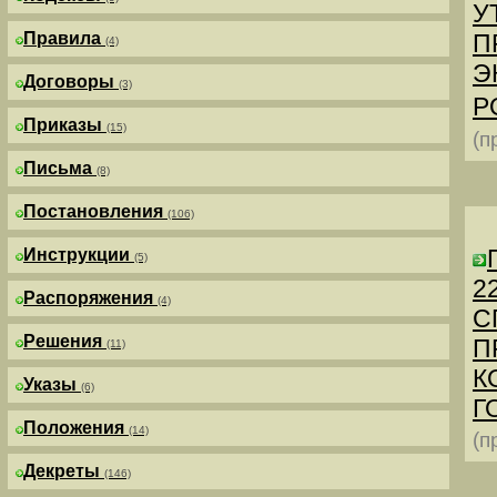
У
Правила
П
(4)
Э
Договоры
(3)
Р
Приказы
(15)
(п
Письма
(8)
Постановления
(106)
Инструкции
(5)
2
Распоряжения
(4)
С
Решения
П
(11)
К
Указы
(6)
Г
Положения
(14)
(п
Декреты
(146)