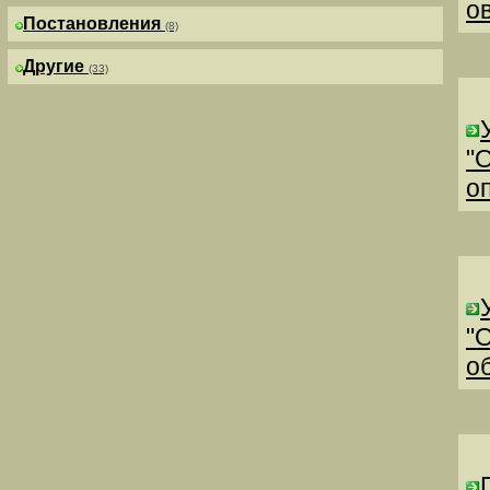
о
Постановления
(8)
Другие
(33)
"
о
"
о