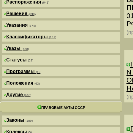
Распоряжения
(641)
П
Решения
0
(838)
РФ
Указания
(374)
(п
Классификаторы
(181)
Указы
(720)
Статусы
(52)
N
Программы
(12)
О
Положения
(63)
Н
Другие
(640)
(п
ПРАВОВЫЕ АКТЫ СССР
Законы
(189)
Кодексы
(5)