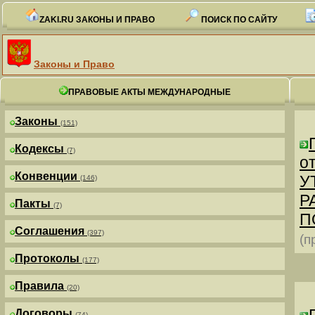
ZAKI.RU ЗАКОНЫ И ПРАВО
ПОИСК ПО САЙТУ
Законы и Право
ПРАВОВЫЕ АКТЫ МЕЖДУНАРОДНЫЕ
Законы
(151)
Кодексы
(7)
от
Конвенции
У
(146)
Р
Пакты
(7)
П
Соглашения
(397)
(п
Протоколы
(177)
Правила
(20)
Договоры
(74)