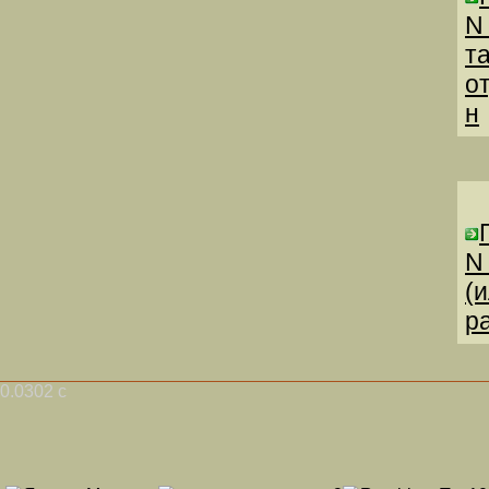
N
т
о
н
N
(
р
0.0302 с