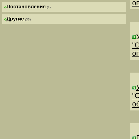
о
Постановления
(8)
Другие
(33)
"
о
"
о