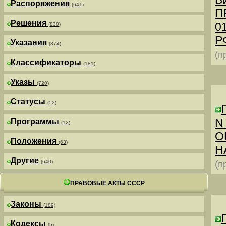
Распоряжения
(641)
П
Решения
0
(838)
РФ
Указания
(374)
(п
Классификаторы
(181)
Указы
(720)
Статусы
(52)
N
Программы
(12)
О
Положения
(63)
Н
Другие
(640)
(п
ПРАВОВЫЕ АКТЫ СССР
Законы
(189)
Кодексы
(5)