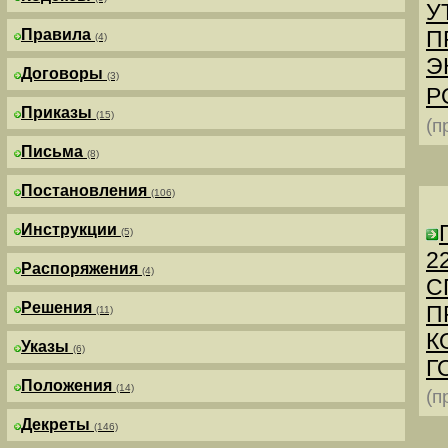
У
Правила
П
(4)
Э
Договоры
(3)
Р
Приказы
(15)
(п
Письма
(8)
Постановления
(106)
Инструкции
(5)
2
Распоряжения
(4)
С
Решения
П
(11)
К
Указы
(6)
Г
Положения
(14)
(п
Декреты
(146)