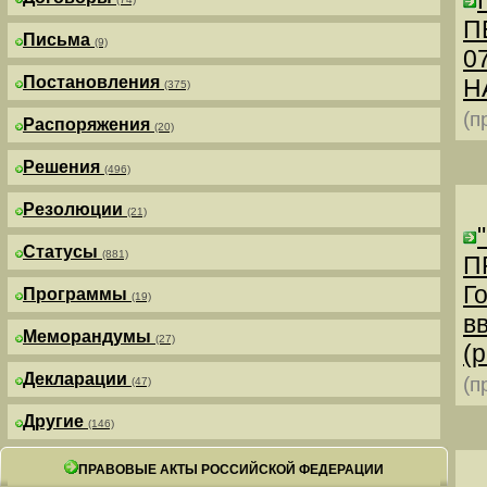
П
Письма
(9)
0
Постановления
Н
(375)
(п
Распоряжения
(20)
Решения
(496)
Резолюции
(21)
Статусы
(881)
П
Г
Программы
(19)
в
Меморандумы
(27)
(р
Декларации
(п
(47)
Другие
(146)
ПРАВОВЫЕ АКТЫ РОССИЙСКОЙ ФЕДЕРАЦИИ