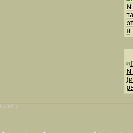
N
т
о
н
N
(
р
0.0305 с