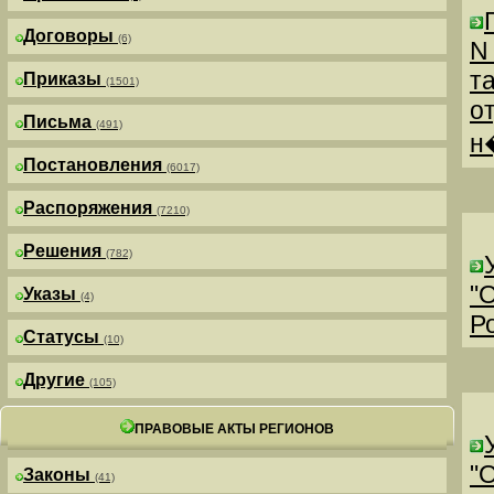
Договоры
(6)
N
т
Приказы
(1501)
о
Письма
(491)
н
Постановления
(6017)
Распоряжения
(7210)
Решения
(782)
"
Указы
(4)
Р
Статусы
(10)
Другие
(105)
ПРАВОВЫЕ АКТЫ РЕГИОНОВ
"
Законы
(41)