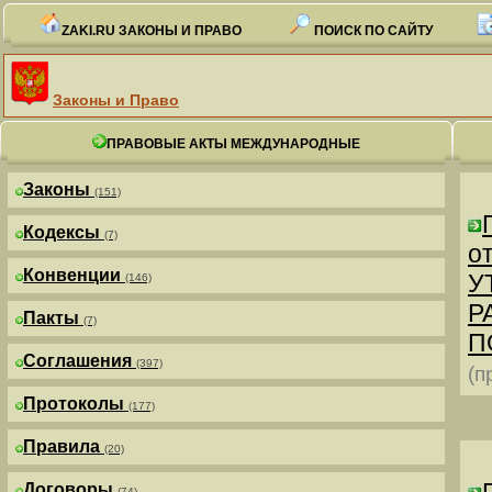
ZAKI.RU ЗАКОНЫ И ПРАВО
ПОИСК ПО САЙТУ
Законы и Право
ПРАВОВЫЕ АКТЫ МЕЖДУНАРОДНЫЕ
Законы
(151)
Кодексы
(7)
от
Конвенции
У
(146)
Р
Пакты
(7)
П
Соглашения
(397)
(п
Протоколы
(177)
Правила
(20)
Договоры
(74)