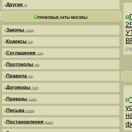
Другие
(3)
ПРАВОВЫЕ АКТЫ МОСКВЫ
25
Законы
У
(1389)
В
Кодексы
(83)
(п
Соглашения
(109)
Протоколы
(59)
Правила
(38)
Договоры
(216)
Приказы
(1264)
у
Письма
(1988)
н
Постановления
ф
(8342)