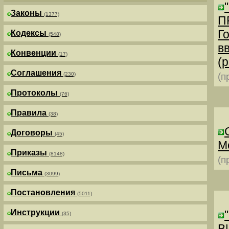
Законы
(1377)
П
Г
Кодексы
(548)
в
Конвенции
(17)
(р
Соглашения
(230)
(п
Протоколы
(76)
Правила
(38)
Договоры
(45)
М
Приказы
(8148)
(п
Письма
(3099)
Постановления
(5011)
Инструкции
(35)
В