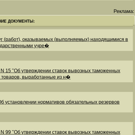
Реклама:
НИЕ ДОКУМЕНТЫ:
уг (работ), оказываемых (выполняемых) находящимися в
ударственными учре�
 N 15 "Об утверждении ставок вывозных таможенных
и товаров, выработанные из н�
"Об установлении нормативов обязательных резервов
 N 99 "Об утверждении ставок вывозных таможенных