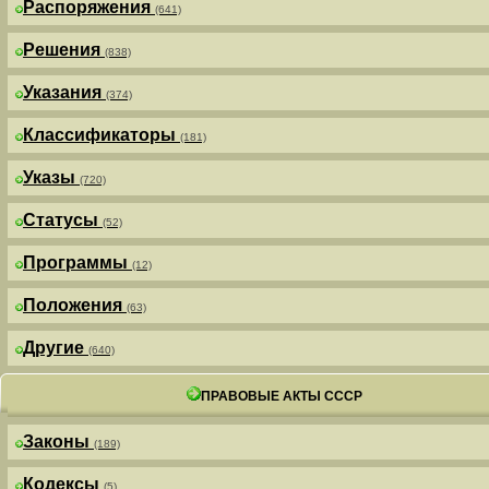
Распоряжения
(641)
Решения
(838)
Указания
(374)
Классификаторы
(181)
Указы
(720)
Статусы
(52)
Программы
(12)
Положения
(63)
Другие
(640)
ПРАВОВЫЕ АКТЫ СССР
Законы
(189)
Кодексы
(5)