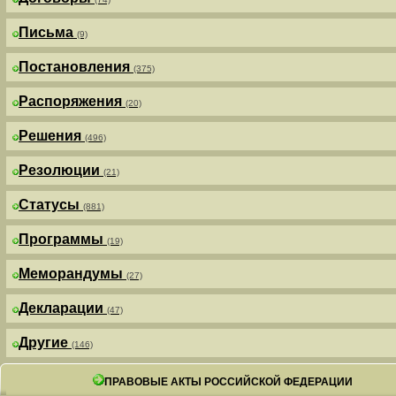
Письма
(9)
Постановления
(375)
Распоряжения
(20)
Решения
(496)
Резолюции
(21)
Статусы
(881)
Программы
(19)
Меморандумы
(27)
Декларации
(47)
Другие
(146)
ПРАВОВЫЕ АКТЫ РОССИЙСКОЙ ФЕДЕРАЦИИ