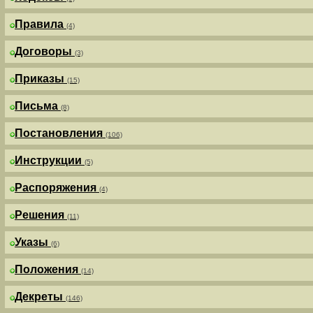
Правила
(4)
Договоры
(3)
Приказы
(15)
Письма
(8)
Постановления
(106)
Инструкции
(5)
Распоряжения
(4)
Решения
(11)
Указы
(6)
Положения
(14)
Декреты
(146)