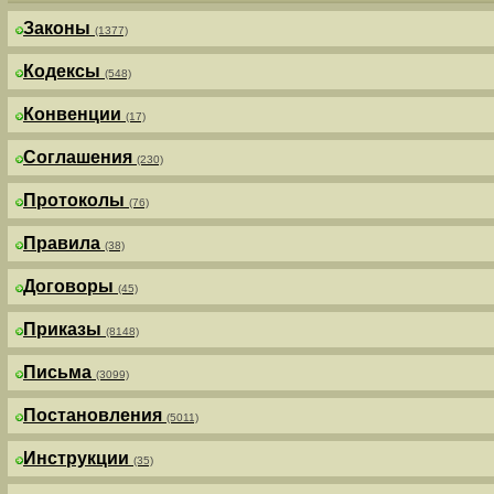
Законы
(1377)
Кодексы
(548)
Конвенции
(17)
Соглашения
(230)
Протоколы
(76)
Правила
(38)
Договоры
(45)
Приказы
(8148)
Письма
(3099)
Постановления
(5011)
Инструкции
(35)