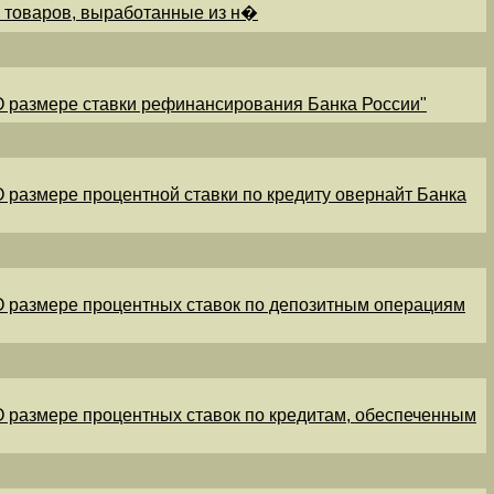
и товаров, выработанные из н�
"О размере ставки рефинансирования Банка России"
"О размере процентной ставки по кредиту овернайт Банка
"О размере процентных ставок по депозитным операциям
"О размере процентных ставок по кредитам, обеспеченным