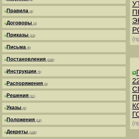
У
Правила
П
(4)
Э
Договоры
(3)
Р
Приказы
(15)
(п
Письма
(8)
Постановления
(106)
Инструкции
(5)
2
Распоряжения
(4)
С
Решения
П
(11)
К
Указы
(6)
Г
Положения
(14)
(п
Декреты
(146)