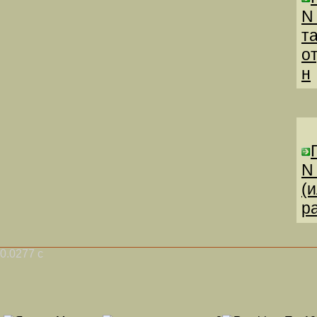
N
т
о
н
N
(
р
0.0277 с