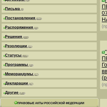
П
Письма
(9)
0
Постановления
Н
(375)
(п
Распоряжения
(20)
Решения
(496)
Резолюции
(21)
Статусы
(881)
П
Г
Программы
(19)
в
Меморандумы
(27)
(р
Декларации
(п
(47)
Другие
(146)
ПРАВОВЫЕ АКТЫ РОССИЙСКОЙ ФЕДЕРАЦИИ