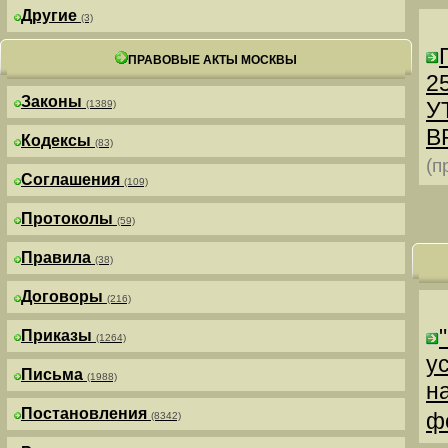
Другие
(3)
ПРАВОВЫЕ АКТЫ МОСКВЫ
25
Законы
У
(1389)
В
Кодексы
(83)
(п
Соглашения
(109)
Протоколы
(59)
Правила
(38)
Договоры
(216)
Приказы
(1264)
у
Письма
(1988)
н
Постановления
ф
(8342)