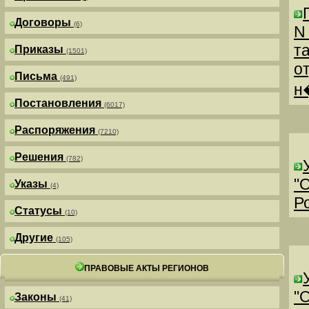
Договоры
(6)
N
т
Приказы
(1501)
о
Письма
(491)
н
Постановления
(6017)
Распоряжения
(7210)
Решения
(782)
"
Указы
(4)
Р
Статусы
(10)
Другие
(105)
ПРАВОВЫЕ АКТЫ РЕГИОНОВ
"
Законы
(41)