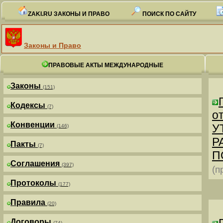
ZAKI.RU ЗАКОНЫ И ПРАВО
ПОИСК ПО САЙТУ
Законы и Право
ПРАВОВЫЕ АКТЫ МЕЖДУНАРОДНЫЕ
Законы
(151)
Кодексы
(7)
от
Конвенции
У
(146)
Р
Пакты
(7)
П
Соглашения
(397)
(п
Протоколы
(177)
Правила
(20)
Договоры
(74)