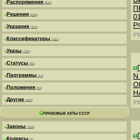
Распоряжения
(641)
П
Решения
0
(838)
РФ
Указания
(374)
(п
Классификаторы
(181)
Указы
(720)
Статусы
(52)
N
Программы
(12)
О
Положения
(63)
Н
Другие
(640)
(п
ПРАВОВЫЕ АКТЫ СССР
Законы
(189)
Кодексы
(5)