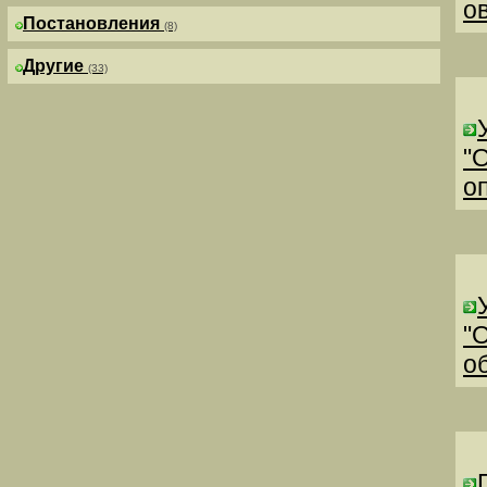
о
Постановления
(8)
Другие
(33)
"
о
"
о