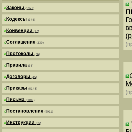
Законы
(1377)
П
Г
Кодексы
(548)
в
Конвенции
(17)
(р
Соглашения
(230)
(п
Протоколы
(76)
Правила
(38)
Договоры
(45)
М
Приказы
(8148)
(п
Письма
(3099)
Постановления
(5011)
Инструкции
(35)
В