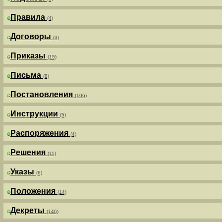
Правила
(4)
Договоры
(3)
Приказы
(15)
Письма
(8)
Постановления
(106)
Инструкции
(5)
Распоряжения
(4)
Решения
(11)
Указы
(6)
Положения
(14)
Декреты
(146)