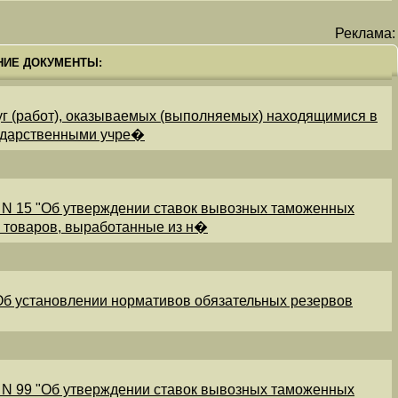
Реклама:
НИЕ ДОКУМЕНТЫ:
уг (работ), оказываемых (выполняемых) находящимися в
ударственными учре�
 N 15 "Об утверждении ставок вывозных таможенных
и товаров, выработанные из н�
"Об установлении нормативов обязательных резервов
 N 99 "Об утверждении ставок вывозных таможенных