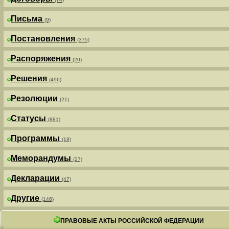
Письма
(9)
Постановления
(375)
Распоряжения
(20)
Решения
(496)
Резолюции
(21)
Статусы
(881)
Программы
(19)
Меморандумы
(27)
Декларации
(47)
Другие
(146)
ПРАВОВЫЕ АКТЫ РОССИЙСКОЙ ФЕДЕРАЦИИ