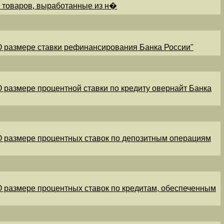
и товаров, выработанные из н�
"О размере ставки рефинансирования Банка России"
"О размере процентной ставки по кредиту овернайт Банка
"О размере процентных ставок по депозитным операциям
"О размере процентных ставок по кредитам, обеспеченным