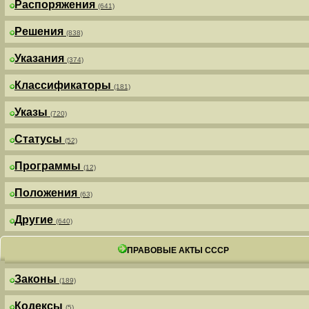
Распоряжения
(641)
Решения
(838)
Указания
(374)
Классификаторы
(181)
Указы
(720)
Статусы
(52)
Программы
(12)
Положения
(63)
Другие
(640)
ПРАВОВЫЕ АКТЫ СССР
Законы
(189)
Кодексы
(5)