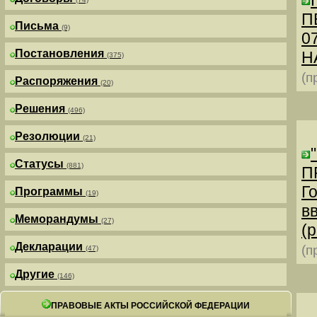
П
Письма
(9)
0
Постановления
Н
(375)
(п
Распоряжения
(20)
Решения
(496)
Резолюции
(21)
Статусы
(881)
П
Г
Программы
(19)
в
Меморандумы
(27)
(р
Декларации
(п
(47)
Другие
(146)
ПРАВОВЫЕ АКТЫ РОССИЙСКОЙ ФЕДЕРАЦИИ