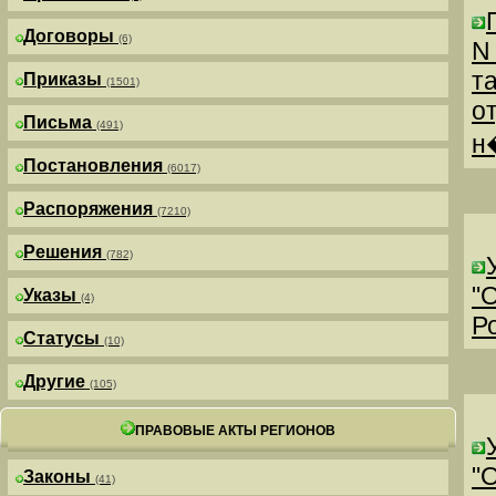
Договоры
(6)
N
т
Приказы
(1501)
о
Письма
(491)
н
Постановления
(6017)
Распоряжения
(7210)
Решения
(782)
"
Указы
(4)
Р
Статусы
(10)
Другие
(105)
ПРАВОВЫЕ АКТЫ РЕГИОНОВ
"
Законы
(41)