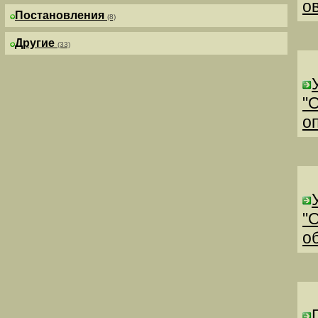
о
Постановления
(8)
Другие
(33)
"
о
"
о