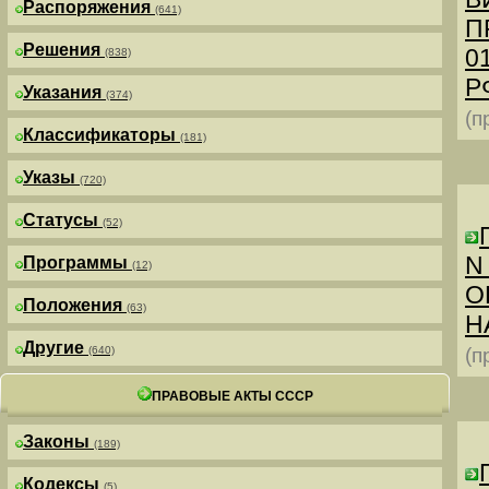
Распоряжения
(641)
П
Решения
0
(838)
РФ
Указания
(374)
(п
Классификаторы
(181)
Указы
(720)
Статусы
(52)
N
Программы
(12)
О
Положения
(63)
Н
Другие
(640)
(п
ПРАВОВЫЕ АКТЫ СССР
Законы
(189)
Кодексы
(5)