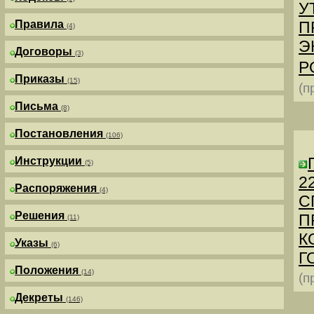
У
Правила
П
(4)
Э
Договоры
(3)
Р
Приказы
(15)
(п
Письма
(8)
Постановления
(106)
Инструкции
(5)
2
Распоряжения
(4)
С
Решения
П
(11)
К
Указы
(6)
Г
Положения
(14)
(п
Декреты
(146)