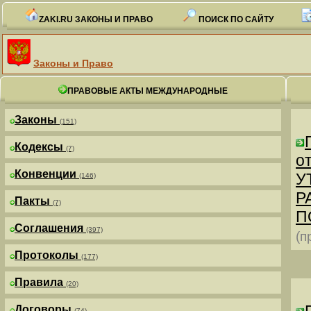
ZAKI.RU ЗАКОНЫ И ПРАВО
ПОИСК ПО САЙТУ
Законы и Право
ПРАВОВЫЕ АКТЫ МЕЖДУНАРОДНЫЕ
Законы
(151)
Кодексы
(7)
от
Конвенции
У
(146)
Р
Пакты
(7)
П
Соглашения
(397)
(п
Протоколы
(177)
Правила
(20)
Договоры
(74)