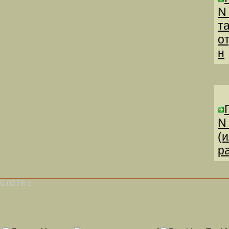
N
т
о
н
N
(
р
0.0278 с