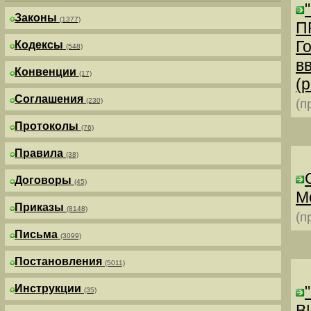
Законы
(1377)
П
Г
Кодексы
(548)
в
Конвенции
(17)
(р
Соглашения
(230)
(п
Протоколы
(76)
Правила
(38)
Договоры
(45)
М
Приказы
(8148)
(п
Письма
(3099)
Постановления
(5011)
Инструкции
(35)
В