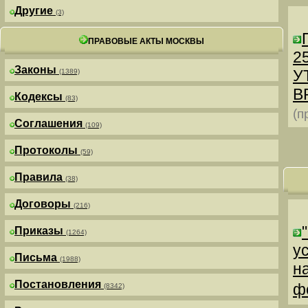
Другие
(3)
ПРАВОВЫЕ АКТЫ МОСКВЫ
25
Законы
У
(1389)
В
Кодексы
(83)
(п
Соглашения
(109)
Протоколы
(59)
Правила
(38)
Договоры
(216)
Приказы
(1264)
у
Письма
(1988)
н
Постановления
ф
(8342)