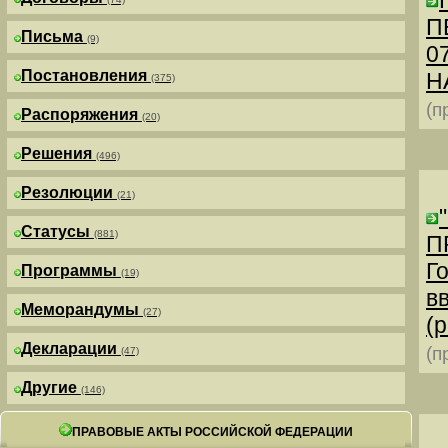
П
Письма
(9)
0
Постановления
Н
(375)
(п
Распоряжения
(20)
Решения
(496)
Резолюции
(21)
Статусы
(881)
П
Г
Программы
(19)
в
Меморандумы
(27)
(р
Декларации
(п
(47)
Другие
(146)
ПРАВОВЫЕ АКТЫ РОССИЙСКОЙ ФЕДЕРАЦИИ