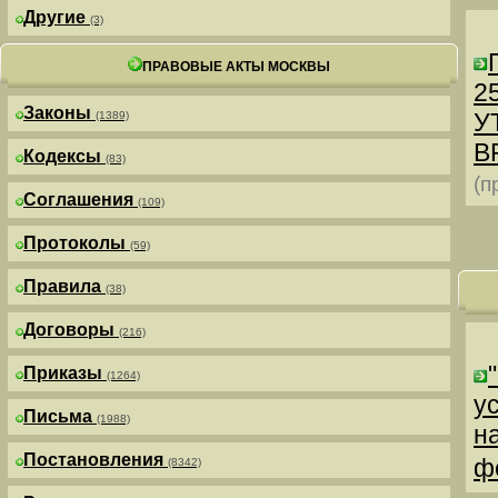
Другие
(3)
ПРАВОВЫЕ АКТЫ МОСКВЫ
25
Законы
У
(1389)
В
Кодексы
(83)
(п
Соглашения
(109)
Протоколы
(59)
Правила
(38)
Договоры
(216)
Приказы
(1264)
у
Письма
(1988)
н
Постановления
ф
(8342)