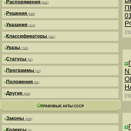
Распоряжения
(641)
П
Решения
0
(838)
РФ
Указания
(374)
(п
Классификаторы
(181)
Указы
(720)
Статусы
(52)
N
Программы
(12)
О
Положения
(63)
Н
Другие
(640)
(п
ПРАВОВЫЕ АКТЫ СССР
Законы
(189)
Кодексы
(5)