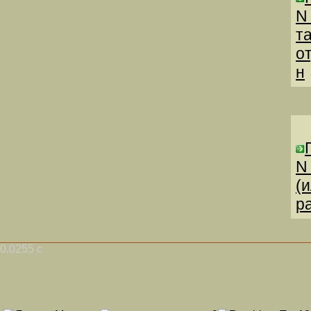
N
т
о
н
N
(
р
0.0255 с