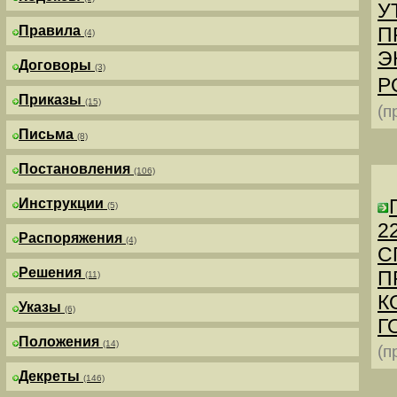
У
Правила
П
(4)
Э
Договоры
(3)
Р
Приказы
(15)
(п
Письма
(8)
Постановления
(106)
Инструкции
(5)
2
Распоряжения
(4)
С
Решения
П
(11)
К
Указы
(6)
Г
Положения
(14)
(п
Декреты
(146)