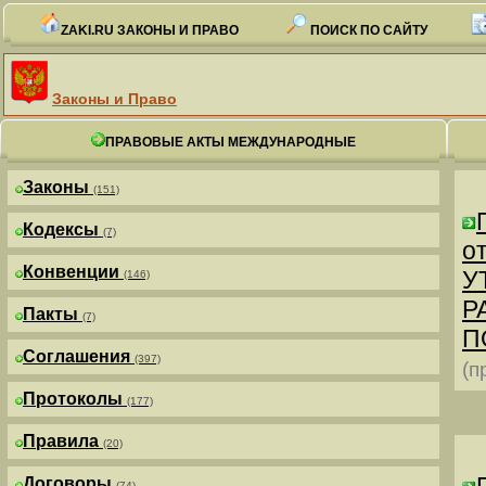
ZAKI.RU ЗАКОНЫ И ПРАВО
ПОИСК ПО САЙТУ
Законы и Право
ПРАВОВЫЕ АКТЫ МЕЖДУНАРОДНЫЕ
Законы
(151)
Кодексы
(7)
от
Конвенции
У
(146)
Р
Пакты
(7)
П
Соглашения
(397)
(п
Протоколы
(177)
Правила
(20)
Договоры
(74)