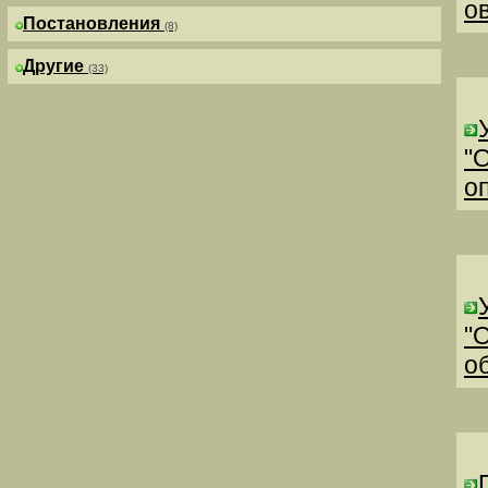
о
Постановления
(8)
Другие
(33)
"
о
"
о