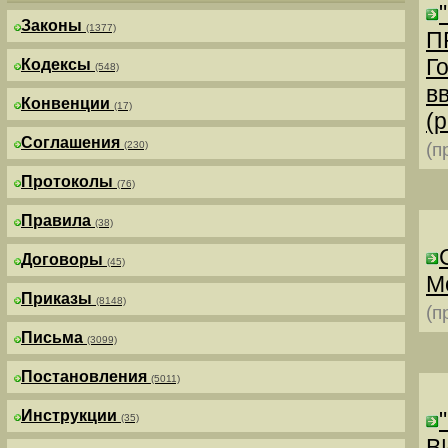
Законы
(1377)
П
Г
Кодексы
(548)
в
Конвенции
(17)
(р
Соглашения
(230)
(п
Протоколы
(76)
Правила
(38)
Договоры
(45)
М
Приказы
(8148)
(п
Письма
(3099)
Постановления
(5011)
Инструкции
(35)
В