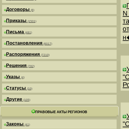
Договоры
(6)
N
т
Приказы
(1501)
о
Письма
(491)
н
Постановления
(6017)
Распоряжения
(7210)
Решения
(782)
"
Указы
(4)
Р
Статусы
(10)
Другие
(105)
ПРАВОВЫЕ АКТЫ РЕГИОНОВ
"
Законы
(41)