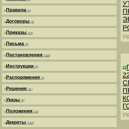
У
Правила
П
(4)
Э
Договоры
(3)
Р
Приказы
(15)
(п
Письма
(8)
Постановления
(106)
Инструкции
(5)
2
Распоряжения
(4)
С
Решения
П
(11)
К
Указы
(6)
Г
Положения
(14)
(п
Декреты
(146)