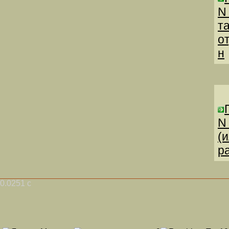
N
т
о
н
N
(
р
0.0251 с