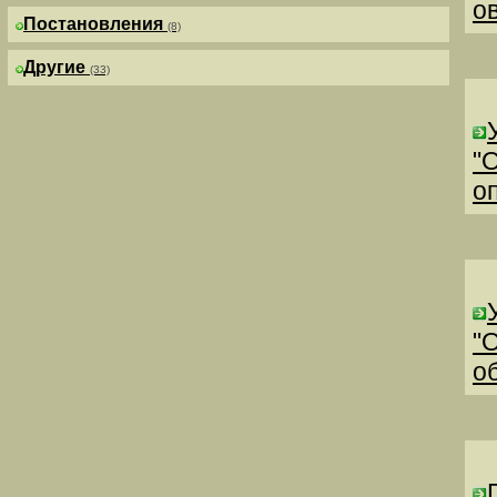
о
Постановления
(8)
Другие
(33)
"
о
"
о