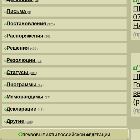
П
Письма
(9)
0
Постановления
Н
(375)
(п
Распоряжения
(20)
Решения
(496)
Резолюции
(21)
Статусы
(881)
П
Г
Программы
(19)
в
Меморандумы
(27)
(р
Декларации
(п
(47)
Другие
(146)
ПРАВОВЫЕ АКТЫ РОССИЙСКОЙ ФЕДЕРАЦИИ