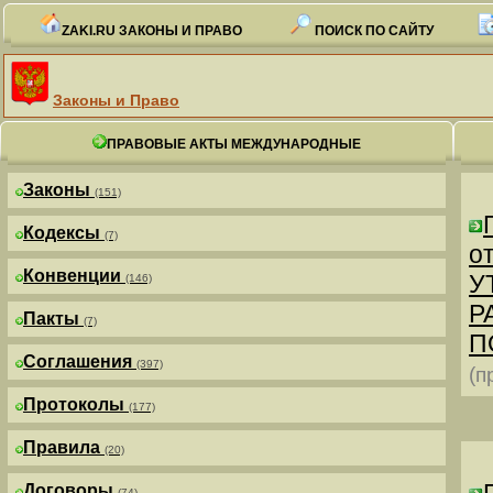
ZAKI.RU ЗАКОНЫ И ПРАВО
ПОИСК ПО САЙТУ
Законы и Право
ПРАВОВЫЕ АКТЫ МЕЖДУНАРОДНЫЕ
Законы
(151)
Кодексы
(7)
от
Конвенции
У
(146)
Р
Пакты
(7)
П
Соглашения
(397)
(п
Протоколы
(177)
Правила
(20)
Договоры
(74)