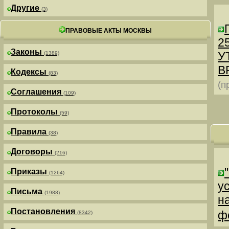
Другие
(3)
ПРАВОВЫЕ АКТЫ МОСКВЫ
25
Законы
У
(1389)
В
Кодексы
(83)
(п
Соглашения
(109)
Протоколы
(59)
Правила
(38)
Договоры
(216)
Приказы
(1264)
у
Письма
(1988)
н
Постановления
ф
(8342)