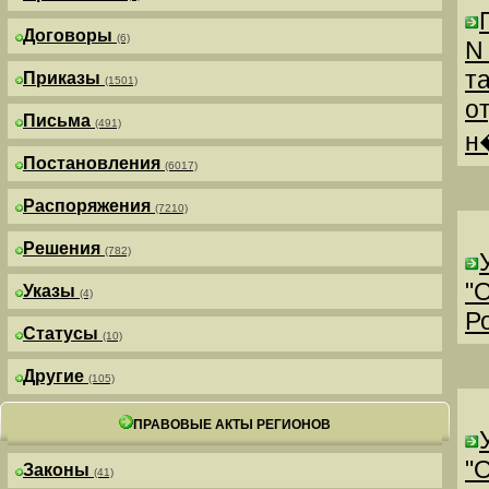
Договоры
(6)
N
т
Приказы
(1501)
о
Письма
(491)
н
Постановления
(6017)
Распоряжения
(7210)
Решения
(782)
"
Указы
(4)
Р
Статусы
(10)
Другие
(105)
ПРАВОВЫЕ АКТЫ РЕГИОНОВ
"
Законы
(41)