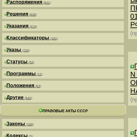
Распоряжения
(641)
П
Решения
0
(838)
РФ
Указания
(374)
(п
Классификаторы
(181)
Указы
(720)
Статусы
(52)
N
Программы
(12)
О
Положения
(63)
Н
Другие
(640)
(п
ПРАВОВЫЕ АКТЫ СССР
Законы
(189)
Кодексы
(5)