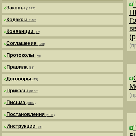
Законы
(1377)
П
Г
Кодексы
(548)
в
Конвенции
(17)
(р
Соглашения
(230)
(п
Протоколы
(76)
Правила
(38)
Договоры
(45)
М
Приказы
(8148)
(п
Письма
(3099)
Постановления
(5011)
Инструкции
(35)
В