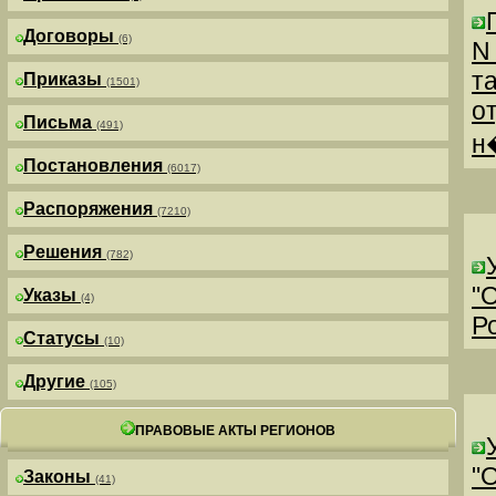
Договоры
(6)
N
т
Приказы
(1501)
о
Письма
(491)
н
Постановления
(6017)
Распоряжения
(7210)
Решения
(782)
"
Указы
(4)
Р
Статусы
(10)
Другие
(105)
ПРАВОВЫЕ АКТЫ РЕГИОНОВ
"
Законы
(41)