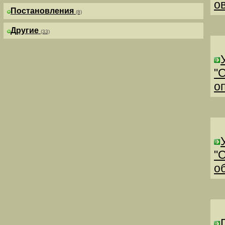
о
Постановления
(8)
Другие
(33)
"
о
"
о