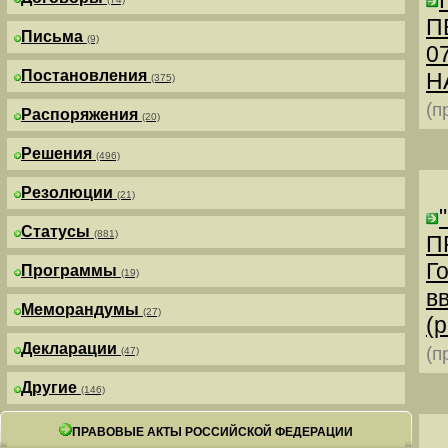
П
Письма
(9)
0
Постановления
Н
(375)
(п
Распоряжения
(20)
Решения
(496)
Резолюции
(21)
Статусы
(881)
П
Г
Программы
(19)
в
Меморандумы
(27)
(р
Декларации
(п
(47)
Другие
(146)
ПРАВОВЫЕ АКТЫ РОССИЙСКОЙ ФЕДЕРАЦИИ