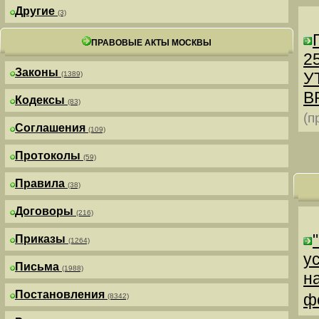
Другие
(3)
ПРАВОВЫЕ АКТЫ МОСКВЫ
25
Законы
У
(1389)
В
Кодексы
(83)
(п
Соглашения
(109)
Протоколы
(59)
Правила
(38)
Договоры
(216)
Приказы
(1264)
у
Письма
(1988)
н
Постановления
ф
(8342)