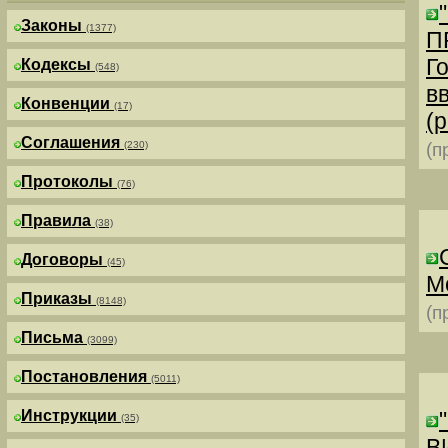
Законы
(1377)
П
Г
Кодексы
(548)
в
Конвенции
(17)
(р
Соглашения
(230)
(п
Протоколы
(76)
Правила
(38)
Договоры
(45)
М
Приказы
(8148)
(п
Письма
(3099)
Постановления
(5011)
Инструкции
(35)
В