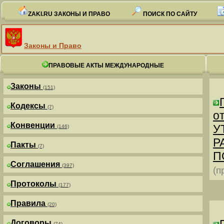
ZAKI.RU ЗАКОНЫ И ПРАВО
ПОИСК ПО САЙТУ
Законы и Право
ПРАВОВЫЕ АКТЫ МЕЖДУНАРОДНЫЕ
Законы
(151)
Кодексы
(7)
от
Конвенции
У
(146)
Р
Пакты
(7)
П
Соглашения
(397)
(п
Протоколы
(177)
Правила
(20)
Договоры
(74)