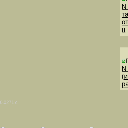
N
т
о
н
N
(
р
0.0271 с