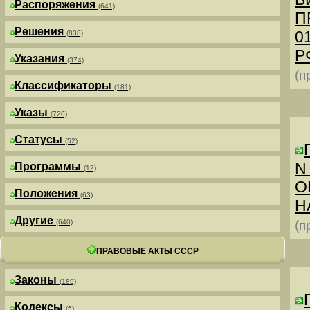
Распоряжения
(641)
П
Решения
0
(838)
РФ
Указания
(374)
(п
Классификаторы
(181)
Указы
(720)
Статусы
(52)
N
Программы
(12)
О
Положения
(63)
Н
Другие
(640)
(п
ПРАВОВЫЕ АКТЫ СССР
Законы
(189)
Кодексы
(5)