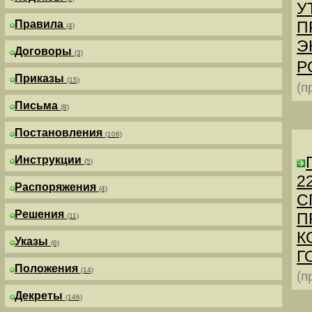
У
Правила
П
(4)
Э
Договоры
(3)
Р
Приказы
(15)
(п
Письма
(8)
Постановления
(106)
Инструкции
(5)
2
Распоряжения
(4)
С
Решения
П
(11)
К
Указы
(6)
Г
Положения
(14)
(п
Декреты
(146)