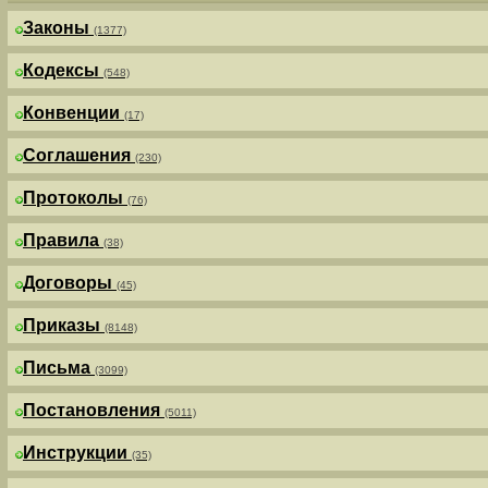
Законы
(1377)
Кодексы
(548)
Конвенции
(17)
Соглашения
(230)
Протоколы
(76)
Правила
(38)
Договоры
(45)
Приказы
(8148)
Письма
(3099)
Постановления
(5011)
Инструкции
(35)