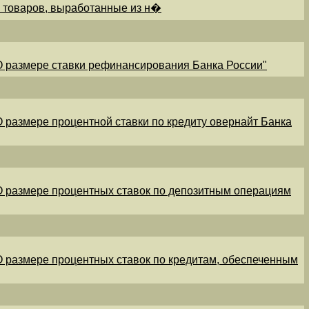
и товаров, выработанные из н�
"О размере ставки рефинансирования Банка России"
"О размере процентной ставки по кредиту овернайт Банка
"О размере процентных ставок по депозитным операциям
"О размере процентных ставок по кредитам, обеспеченным