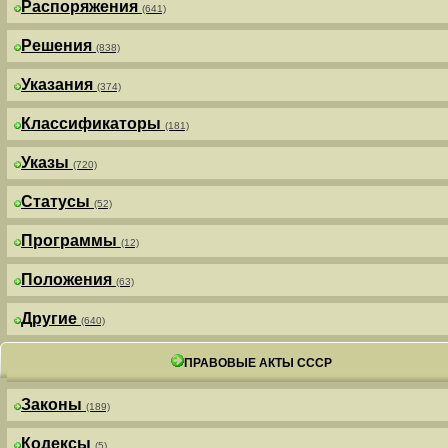
Распоряжения
(641)
Решения
(838)
Указания
(374)
Классификаторы
(181)
Указы
(720)
Статусы
(52)
Программы
(12)
Положения
(63)
Другие
(640)
ПРАВОВЫЕ АКТЫ СССР
Законы
(189)
Кодексы
(5)