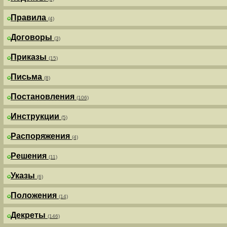
Правила
(4)
Договоры
(3)
Приказы
(15)
Письма
(8)
Постановления
(106)
Инструкции
(5)
Распоряжения
(4)
Решения
(11)
Указы
(6)
Положения
(14)
Декреты
(146)