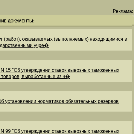
Реклама:
НИЕ ДОКУМЕНТЫ:
уг (работ), оказываемых (выполняемых) находящимися в
ударственными учре�
 N 15 "Об утверждении ставок вывозных таможенных
и товаров, выработанные из н�
"Об установлении нормативов обязательных резервов
 N 99 "Об утверждении ставок вывозных таможенных