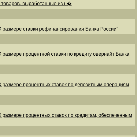
и товаров, выработанные из н�
"О размере ставки рефинансирования Банка России"
"О размере процентной ставки по кредиту овернайт Банка
"О размере процентных ставок по депозитным операциям
"О размере процентных ставок по кредитам, обеспеченным