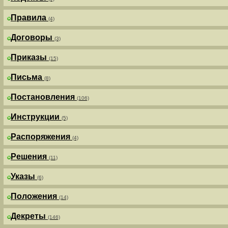
Правила
(4)
Договоры
(3)
Приказы
(15)
Письма
(8)
Постановления
(106)
Инструкции
(5)
Распоряжения
(4)
Решения
(11)
Указы
(6)
Положения
(14)
Декреты
(146)