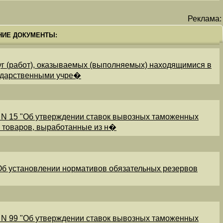
Реклама:
НИЕ ДОКУМЕНТЫ:
уг (работ), оказываемых (выполняемых) находящимися в
ударственными учре�
 N 15 "Об утверждении ставок вывозных таможенных
и товаров, выработанные из н�
"Об установлении нормативов обязательных резервов
 N 99 "Об утверждении ставок вывозных таможенных