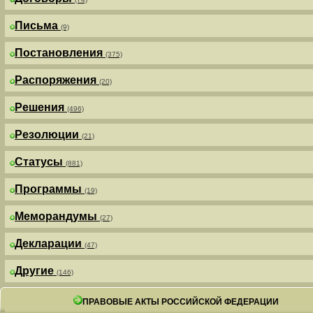
Письма
(9)
Постановления
(375)
Распоряжения
(20)
Решения
(496)
Резолюции
(21)
Статусы
(881)
Программы
(19)
Меморандумы
(27)
Декларации
(47)
Другие
(146)
ПРАВОВЫЕ АКТЫ РОССИЙСКОЙ ФЕДЕРАЦИИ