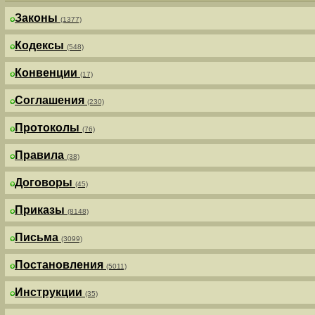
Законы
(1377)
Кодексы
(548)
Конвенции
(17)
Соглашения
(230)
Протоколы
(76)
Правила
(38)
Договоры
(45)
Приказы
(8148)
Письма
(3099)
Постановления
(5011)
Инструкции
(35)