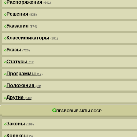
Распоряжения
(641)
Решения
(838)
Указания
(374)
Классификаторы
(181)
Указы
(720)
Статусы
(52)
Программы
(12)
Положения
(63)
Другие
(640)
ПРАВОВЫЕ АКТЫ СССР
Законы
(189)
Кодексы
(5)