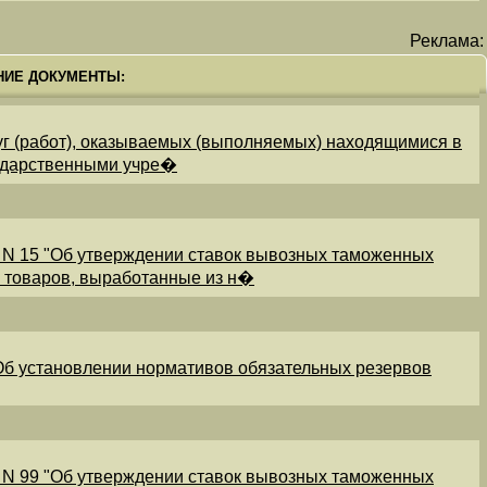
Реклама:
НИЕ ДОКУМЕНТЫ:
уг (работ), оказываемых (выполняемых) находящимися в
ударственными учре�
 N 15 "Об утверждении ставок вывозных таможенных
и товаров, выработанные из н�
"Об установлении нормативов обязательных резервов
 N 99 "Об утверждении ставок вывозных таможенных