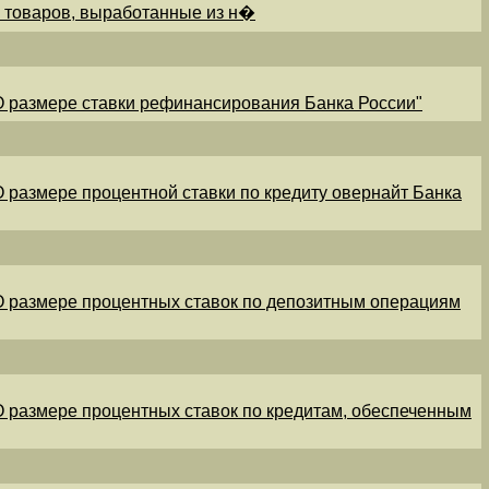
и товаров, выработанные из н�
"О размере ставки рефинансирования Банка России"
"О размере процентной ставки по кредиту овернайт Банка
"О размере процентных ставок по депозитным операциям
"О размере процентных ставок по кредитам, обеспеченным