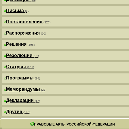
Письма
(9)
Постановления
(375)
Распоряжения
(20)
Решения
(496)
Резолюции
(21)
Статусы
(881)
Программы
(19)
Меморандумы
(27)
Декларации
(47)
Другие
(146)
ПРАВОВЫЕ АКТЫ РОССИЙСКОЙ ФЕДЕРАЦИИ