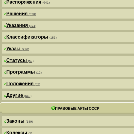
Распоряжения
(641)
Решения
(838)
Указания
(374)
Классификаторы
(181)
Указы
(720)
Статусы
(52)
Программы
(12)
Положения
(63)
Другие
(640)
ПРАВОВЫЕ АКТЫ СССР
Законы
(189)
Кодексы
(5)