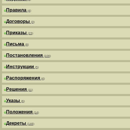
Правила
(4)
Договоры
(3)
Приказы
(15)
Письма
(8)
Постановления
(106)
Инструкции
(5)
Распоряжения
(4)
Решения
(11)
Указы
(6)
Положения
(14)
Декреты
(146)