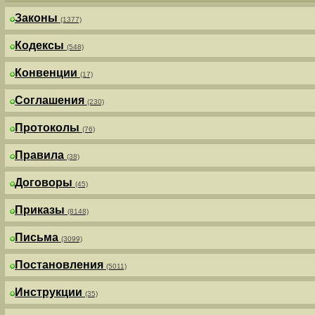
Законы
(1377)
Кодексы
(548)
Конвенции
(17)
Соглашения
(230)
Протоколы
(76)
Правила
(38)
Договоры
(45)
Приказы
(8148)
Письма
(3099)
Постановления
(5011)
Инструкции
(35)