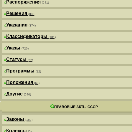
Распоряжения
(641)
Решения
(838)
Указания
(374)
Классификаторы
(181)
Указы
(720)
Статусы
(52)
Программы
(12)
Положения
(63)
Другие
(640)
ПРАВОВЫЕ АКТЫ СССР
Законы
(189)
Кодексы
(5)