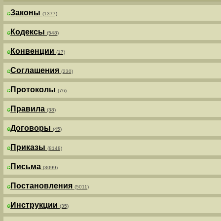
Законы
(1377)
Кодексы
(548)
Конвенции
(17)
Соглашения
(230)
Протоколы
(76)
Правила
(38)
Договоры
(45)
Приказы
(8148)
Письма
(3099)
Постановления
(5011)
Инструкции
(35)