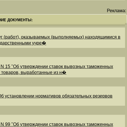
Реклама:
НИЕ ДОКУМЕНТЫ:
уг (работ), оказываемых (выполняемых) находящимися в
ударственными учре�
 N 15 "Об утверждении ставок вывозных таможенных
и товаров, выработанные из н�
"Об установлении нормативов обязательных резервов
 N 99 "Об утверждении ставок вывозных таможенных