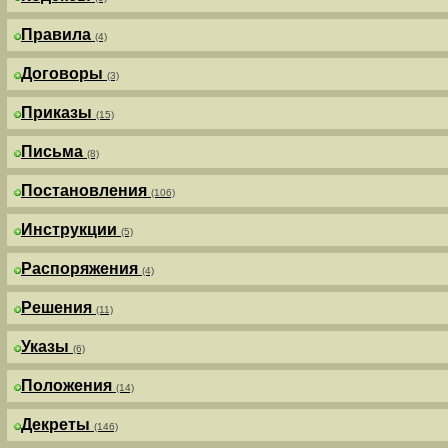
Правила
(4)
Договоры
(3)
Приказы
(15)
Письма
(8)
Постановления
(106)
Инструкции
(5)
Распоряжения
(4)
Решения
(11)
Указы
(6)
Положения
(14)
Декреты
(146)