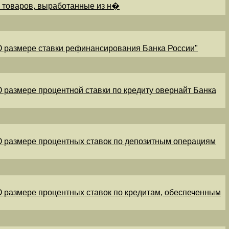
и товаров, выработанные из н�
"О размере ставки рефинансирования Банка России"
"О размере процентной ставки по кредиту овернайт Банка
"О размере процентных ставок по депозитным операциям
"О размере процентных ставок по кредитам, обеспеченным