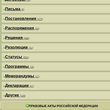
Письма
(9)
Постановления
(375)
Распоряжения
(20)
Решения
(496)
Резолюции
(21)
Статусы
(881)
Программы
(19)
Меморандумы
(27)
Декларации
(47)
Другие
(146)
ПРАВОВЫЕ АКТЫ РОССИЙСКОЙ ФЕДЕРАЦИИ