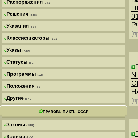
Распоряжения
(641)
П
Решения
0
(838)
РФ
Указания
(374)
(п
Классификаторы
(181)
Указы
(720)
Статусы
(52)
N
Программы
(12)
О
Положения
(63)
Н
Другие
(640)
(п
ПРАВОВЫЕ АКТЫ СССР
Законы
(189)
Кодексы
(5)