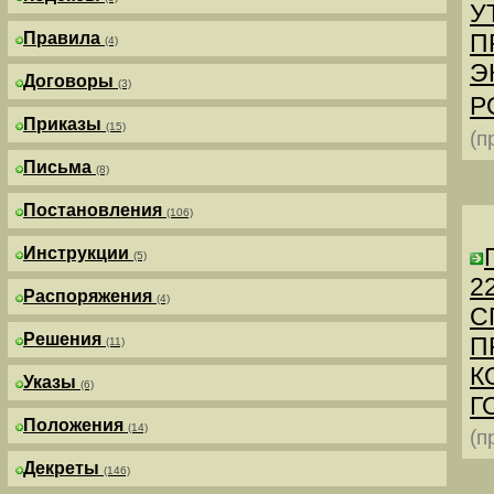
У
Правила
П
(4)
Э
Договоры
(3)
Р
Приказы
(15)
(п
Письма
(8)
Постановления
(106)
Инструкции
(5)
2
Распоряжения
(4)
С
Решения
П
(11)
К
Указы
(6)
Г
Положения
(14)
(п
Декреты
(146)