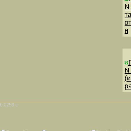
N
т
о
н
N
(
р
0.0259 с