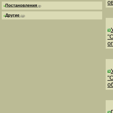
о
Постановления
(8)
Другие
(33)
"
о
"
о