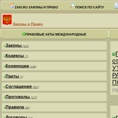
ZAKI.RU ЗАКОНЫ И ПРАВО
ПОИСК ПО САЙТУ
Законы и Право
ПРАВОВЫЕ АКТЫ МЕЖДУНАРОДНЫЕ
Законы
(151)
Кодексы
(7)
от
Конвенции
У
(146)
Р
Пакты
(7)
П
Соглашения
(397)
(п
Протоколы
(177)
Правила
(20)
Договоры
(74)