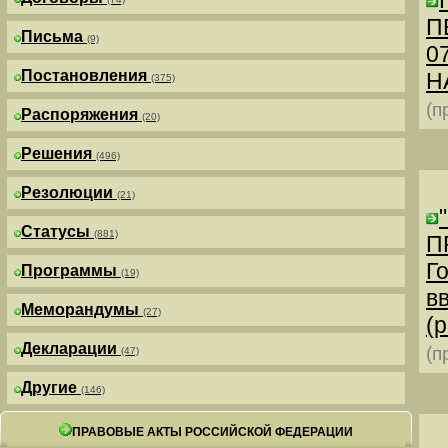
П
Письма
(9)
0
Постановления
Н
(375)
(п
Распоряжения
(20)
Решения
(496)
Резолюции
(21)
Статусы
(881)
П
Г
Программы
(19)
в
Меморандумы
(27)
(р
Декларации
(п
(47)
Другие
(146)
ПРАВОВЫЕ АКТЫ РОССИЙСКОЙ ФЕДЕРАЦИИ