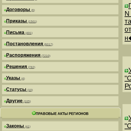
Договоры
(6)
N
т
Приказы
(1501)
о
Письма
(491)
н
Постановления
(6017)
Распоряжения
(7210)
Решения
(782)
"
Указы
(4)
Р
Статусы
(10)
Другие
(105)
ПРАВОВЫЕ АКТЫ РЕГИОНОВ
"
Законы
(41)