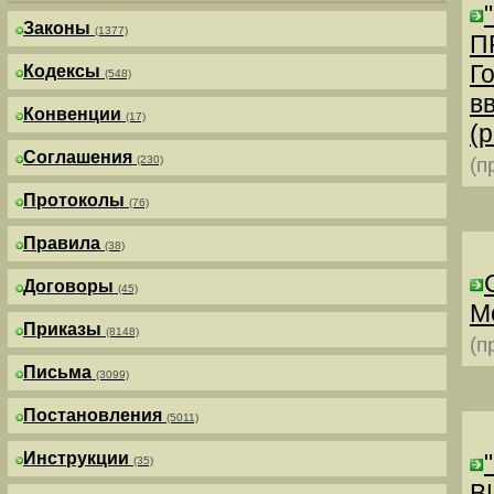
Законы
(1377)
П
Г
Кодексы
(548)
в
Конвенции
(17)
(р
Соглашения
(230)
(п
Протоколы
(76)
Правила
(38)
Договоры
(45)
М
Приказы
(8148)
(п
Письма
(3099)
Постановления
(5011)
Инструкции
(35)
В