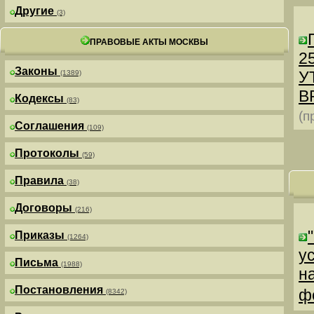
Другие
(3)
ПРАВОВЫЕ АКТЫ МОСКВЫ
25
Законы
У
(1389)
В
Кодексы
(83)
(п
Соглашения
(109)
Протоколы
(59)
Правила
(38)
Договоры
(216)
Приказы
(1264)
у
Письма
(1988)
н
Постановления
ф
(8342)