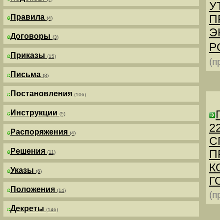
У
Правила
П
(4)
Э
Договоры
(3)
Р
Приказы
(15)
(п
Письма
(8)
Постановления
(106)
Инструкции
(5)
2
Распоряжения
(4)
С
Решения
П
(11)
К
Указы
(6)
Г
Положения
(14)
(п
Декреты
(146)