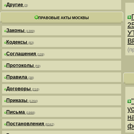
Другие
(3)
ПРАВОВЫЕ АКТЫ МОСКВЫ
25
Законы
У
(1389)
В
Кодексы
(83)
(п
Соглашения
(109)
Протоколы
(59)
Правила
(38)
Договоры
(216)
Приказы
(1264)
у
Письма
(1988)
н
Постановления
ф
(8342)