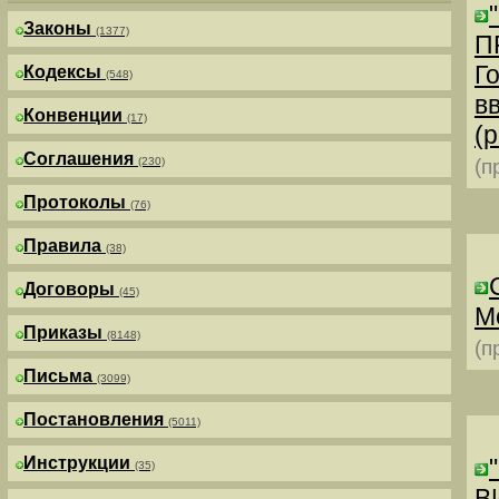
Законы
(1377)
П
Г
Кодексы
(548)
в
Конвенции
(17)
(р
Соглашения
(230)
(п
Протоколы
(76)
Правила
(38)
Договоры
(45)
М
Приказы
(8148)
(п
Письма
(3099)
Постановления
(5011)
Инструкции
(35)
В