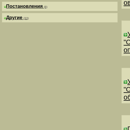
о
Постановления
(8)
Другие
(33)
"
о
"
о