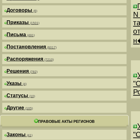
Договоры
(6)
N
т
Приказы
(1501)
о
Письма
(491)
н
Постановления
(6017)
Распоряжения
(7210)
Решения
(782)
"
Указы
(4)
Р
Статусы
(10)
Другие
(105)
ПРАВОВЫЕ АКТЫ РЕГИОНОВ
"
Законы
(41)