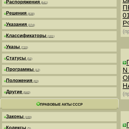
Распоряжения
(641)
П
Решения
0
(838)
РФ
Указания
(374)
(п
Классификаторы
(181)
Указы
(720)
Статусы
(52)
N
Программы
(12)
О
Положения
(63)
Н
Другие
(640)
(п
ПРАВОВЫЕ АКТЫ СССР
Законы
(189)
Кодексы
(5)