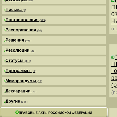
П
Письма
(9)
0
Постановления
Н
(375)
(п
Распоряжения
(20)
Решения
(496)
Резолюции
(21)
Статусы
(881)
П
Г
Программы
(19)
в
Меморандумы
(27)
(р
Декларации
(п
(47)
Другие
(146)
ПРАВОВЫЕ АКТЫ РОССИЙСКОЙ ФЕДЕРАЦИИ