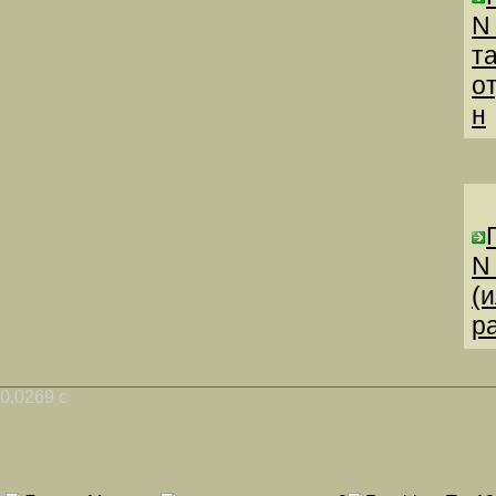
N
т
о
н
N
(
р
0.0269 с