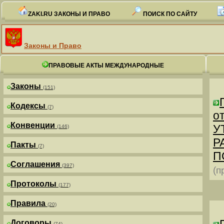
ZAKI.RU ЗАКОНЫ И ПРАВО
ПОИСК ПО САЙТУ
Законы и Право
ПРАВОВЫЕ АКТЫ МЕЖДУНАРОДНЫЕ
Законы
(151)
Кодексы
(7)
от
Конвенции
У
(146)
Р
Пакты
(7)
П
Соглашения
(397)
(п
Протоколы
(177)
Правила
(20)
Договоры
(74)