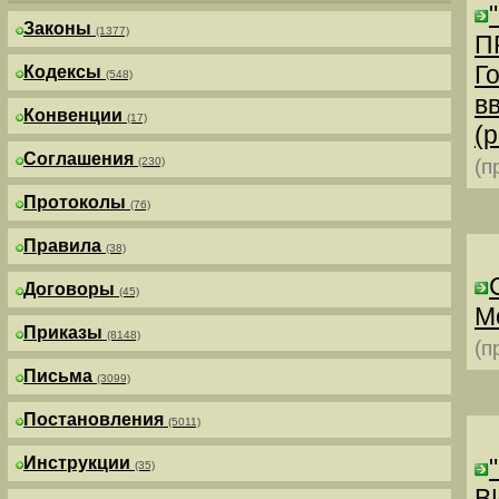
Законы
(1377)
П
Г
Кодексы
(548)
в
Конвенции
(17)
(р
Соглашения
(230)
(п
Протоколы
(76)
Правила
(38)
Договоры
(45)
М
Приказы
(8148)
(п
Письма
(3099)
Постановления
(5011)
Инструкции
(35)
В