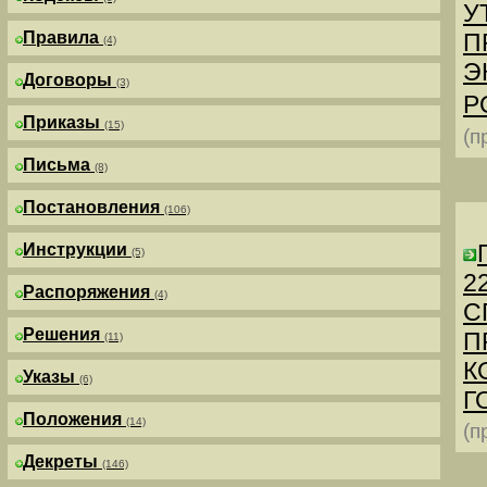
У
Правила
П
(4)
Э
Договоры
(3)
Р
Приказы
(15)
(п
Письма
(8)
Постановления
(106)
Инструкции
(5)
2
Распоряжения
(4)
С
Решения
П
(11)
К
Указы
(6)
Г
Положения
(14)
(п
Декреты
(146)