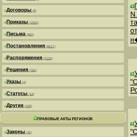
Договоры
(6)
N
т
Приказы
(1501)
о
Письма
(491)
н
Постановления
(6017)
Распоряжения
(7210)
Решения
(782)
"
Указы
(4)
Р
Статусы
(10)
Другие
(105)
ПРАВОВЫЕ АКТЫ РЕГИОНОВ
"
Законы
(41)