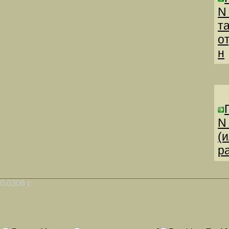
N
т
о
н
N
(
р
0.0306 с