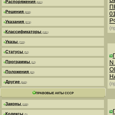
Распоряжения
(641)
П
Решения
0
(838)
РФ
Указания
(374)
(п
Классификаторы
(181)
Указы
(720)
Статусы
(52)
N
Программы
(12)
О
Положения
(63)
Н
Другие
(640)
(п
ПРАВОВЫЕ АКТЫ СССР
Законы
(189)
Кодексы
(5)