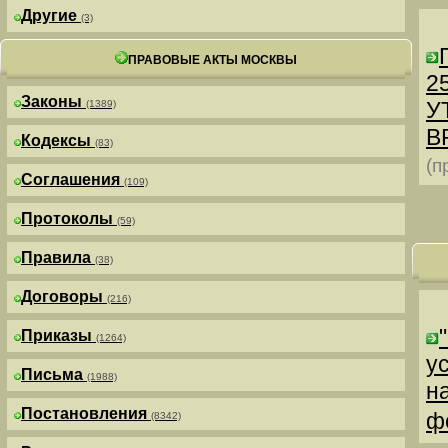
Другие
(3)
ПРАВОВЫЕ АКТЫ МОСКВЫ
25
Законы
У
(1389)
В
Кодексы
(83)
(п
Соглашения
(109)
Протоколы
(59)
Правила
(38)
Договоры
(216)
Приказы
(1264)
у
Письма
(1988)
н
Постановления
ф
(8342)