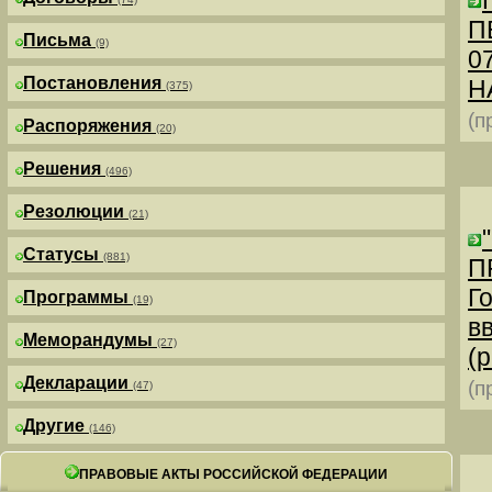
П
Письма
(9)
0
Постановления
Н
(375)
(п
Распоряжения
(20)
Решения
(496)
Резолюции
(21)
Статусы
(881)
П
Г
Программы
(19)
в
Меморандумы
(27)
(р
Декларации
(п
(47)
Другие
(146)
ПРАВОВЫЕ АКТЫ РОССИЙСКОЙ ФЕДЕРАЦИИ