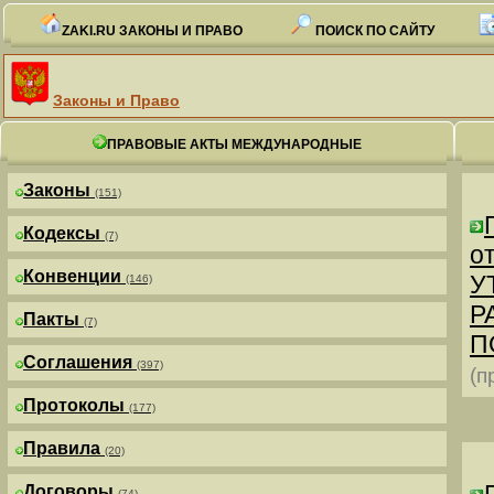
ZAKI.RU ЗАКОНЫ И ПРАВО
ПОИСК ПО САЙТУ
Законы и Право
ПРАВОВЫЕ АКТЫ МЕЖДУНАРОДНЫЕ
Законы
(151)
Кодексы
(7)
от
Конвенции
У
(146)
Р
Пакты
(7)
П
Соглашения
(397)
(п
Протоколы
(177)
Правила
(20)
Договоры
(74)