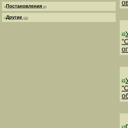
о
Постановления
(8)
Другие
(33)
"
о
"
о