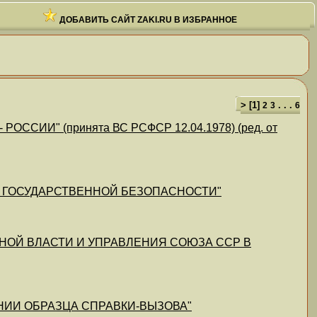
ДОБАВИТЬ САЙТ ZAKI.RU В ИЗБРАННОЕ
> [
1
]
. . .
2
3
6
СИИ" (принята ВС РСФСР 12.04.1978) (ред. от
НОВ ГОСУДАРСТВЕННОЙ БЕЗОПАСНОСТИ"
ВЕННОЙ ВЛАСТИ И УПРАВЛЕНИЯ СОЮЗА ССР В
ЖДЕНИИ ОБРАЗЦА СПРАВКИ-ВЫЗОВА"