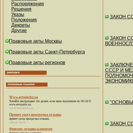
Распоряжения
Решения
Указы
ЗАКОН СС
Положения
Декреты
Другие
ЗАКОН СС
Правовые акты Москвы
ВОЕННОСЛ
Правовые акты Санкт-Петербурга
Правовые акты регионов
ЗАКЛЮЧЕН
СССР И М
ПОЛНОМОЧ
ЭКОНОМИК
Www.avtojurist.su
Читайте инструкцию что делать если мало выплатили по ОСАГО
"ОСНОВЫ 
www.avtojurist.su
.
www.avtojurist.su
Привет сосед просрочка отзывы
привет сосед просрочка отзывы
.
zakon.rin.ru
ЗАКОН СС
Финтерс отзывы клиентов
финтерс отзывы клиентов
.