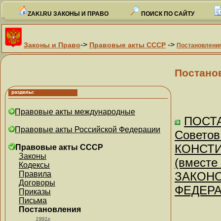
ZAKI.RU ЗАКОНЫ И ПРАВО
ПОИСК ПО САЙТУ
->
->
Законы и Право
Правовые акты СССР
Постановлени
Постано
Правовые акты международные
ПОСТА
Правовые акты Российской Федерации
Советов
КОНСТИ
Правовые акты СССР
Законы
(вмест
Кодексы
Правила
ЗАКОН
Договоры
ФЕДЕРА
Приказы
Письма
Постановления
1991г.