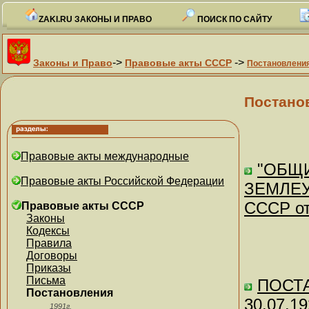
ZAKI.RU ЗАКОНЫ И ПРАВО
ПОИСК ПО САЙТУ
->
->
Законы и Право
Правовые акты СССР
Постановлени
Постано
Правовые акты международные
"ОБЩ
Правовые акты Российской Федерации
ЗЕМЛЕУ
СССР от
Правовые акты СССР
Законы
Кодексы
Правила
Договоры
Приказы
Письма
ПОСТА
Постановления
30.07.
1991г.