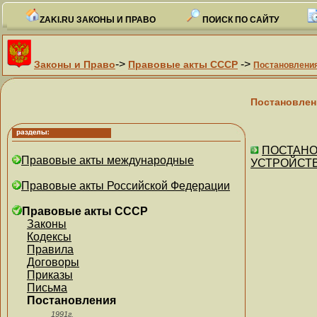
ZAKI.RU ЗАКОНЫ И ПРАВО
ПОИСК ПО САЙТУ
->
->
Законы и Право
Правовые акты СССР
Постановлени
Постановлен
ПОСТАНОВ
Правовые акты международные
УСТРОЙСТВ
Правовые акты Российской Федерации
Правовые акты СССР
Законы
Кодексы
Правила
Договоры
Приказы
Письма
Постановления
1991г.