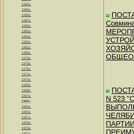
1990г.
1989г.
ПОСТА
1988г.
1987г.
Совмина
1986г.
МЕРОП
1985г.
1984г.
УСТРОЙ
1983г.
ХОЗЯЙ
1981г.
1980г.
ОБЩЕОБ
1979г.
1978г.
1976г.
1972г.
1970г.
1969г.
ПОСТА
1968г.
1967г.
N 523 
1966г.
ВЫПОЛН
1965г.
1960г.
ЧЕЛЯБ
1957г.
ПАРТИИ
1956г.
1953г.
ПРЕИМ
1951г.