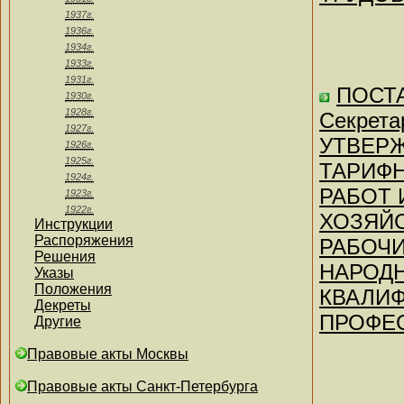
1937г.
1936г.
1934г.
1933г.
1931г.
ПОСТА
1930г.
1928г.
Секрета
1927г.
УТВЕР
1926г.
1925г.
ТАРИФ
1924г.
РАБОТ 
1923г.
1922г.
ХОЗЯЙС
Инструкции
Распоряжения
РАБОЧИ
Решения
НАРОДН
Указы
Положения
КВАЛИФ
Декреты
ПРОФЕС
Другие
Правовые акты Москвы
Правовые акты Санкт-Петербурга