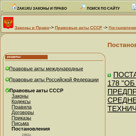
ZAKI.RU ЗАКОНЫ И ПРАВО
ПОИСК ПО САЙТУ
->
->
Законы и Право
Правовые акты СССР
Постановлени
Постано
Правовые акты международные
ПОСТА
Правовые акты Российской Федерации
178 "О
ПРЕДПР
Правовые акты СССР
Законы
СРЕДН
Кодексы
Правила
ТЕХНИ
Договоры
Приказы
Письма
Постановления
1991г.