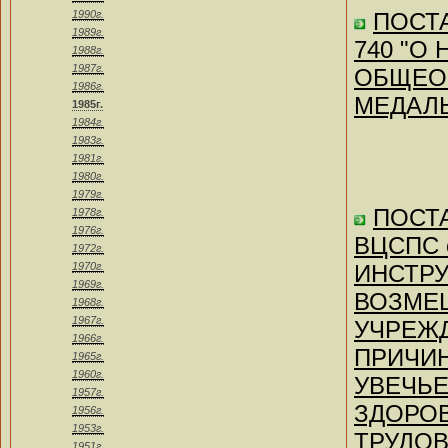
1990г.
ПОСТА
1989г.
740 "О
1988г.
1987г.
ОБЩЕО
1986г.
МЕДАЛ
1985г.
1984г.
1983г.
1981г.
1980г.
1979г.
ПОСТА
1978г.
1976г.
ВЦСПС о
1972г.
1970г.
ИНСТРУ
1969г.
ВОЗМЕ
1968г.
1967г.
УЧРЕЖ
1966г.
ПРИЧИ
1965г.
1960г.
УВЕЧЬ
1957г.
ЗДОРО
1956г.
1953г.
ТРУДО
1951г.