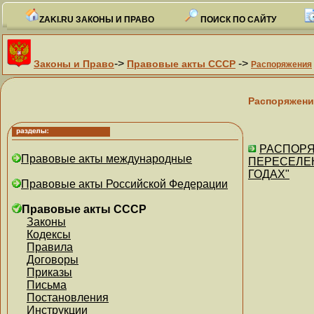
ZAKI.RU ЗАКОНЫ И ПРАВО
ПОИСК ПО САЙТУ
->
->
Законы и Право
Правовые акты СССР
Распоряжения
Распоряжени
РАСПОРЯЖ
Правовые акты международные
ПЕРЕСЕЛЕН
ГОДАХ"
Правовые акты Российской Федерации
Правовые акты СССР
Законы
Кодексы
Правила
Договоры
Приказы
Письма
Постановления
Инструкции