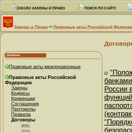
ZAKI.RU ЗАКОНЫ И ПРАВО
ПОИСК ПО САЙТУ
->
Законы и Право
Правовые акты Российской Федера
Договор
Правовые акты международные
"Поло
Правовые акты Российской
банками
Федерации
России 
Законы
Кодексы
функций
Конвенции
Соглашения
паспорт
Протоколы
(контрак
Правила
Договоры
"Порядк
2011г.
безопас
2010г.