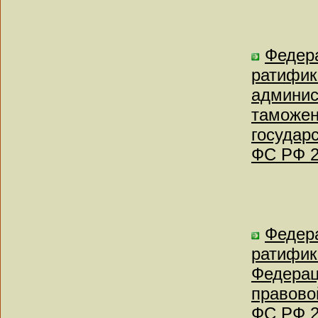
Федера
ратифик
админис
таможен
государ
ФС РФ 2
Федера
ратифик
Федерац
правово
ФС РФ 2