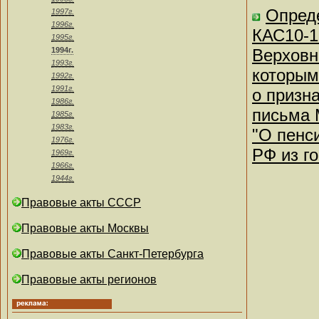
Опреде
1997г.
1996г.
КАС10-1
1995г.
1994г.
Верховн
1993г.
которым
1992г.
1991г.
о призн
1986г.
письма 
1985г.
1983г.
"О пенс
1976г.
РФ из г
1969г.
1966г.
1944г.
Правовые акты СССР
Правовые акты Москвы
Правовые акты Санкт-Петербурга
Правовые акты регионов