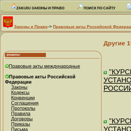
ZAKI.RU ЗАКОНЫ И ПРАВО
ПОИСК ПО САЙТУ
->
Законы и Право
Правовые акты Российской Федера
Другие 1
Правовые акты международные
"КУРС
Правовые акты Российской
УСТАН
Федерации
РОССИЙ
Законы
Кодексы
Конвенции
Соглашения
Протоколы
Правила
Договоры
"КУР
Приказы
УСТАН
Письма