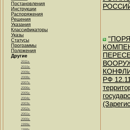
Постановления
РОССИЙ
Инструкции
Распоряжения
Решения
Указания
Классификаторы
Указы
"ПОР
Статусы
Программы
КОМПЕ
Положения
ПЕРЕСЕ
Другие
ВООРУ
2011г.
2010г.
КОНФЛИК
2009г.
2008г.
РФ 12.1
2007г.
террито
2006г.
2005г.
государ
2004г.
(Зареги
2003г.
2002г.
2001г.
2000г.
1999г.
1998г.