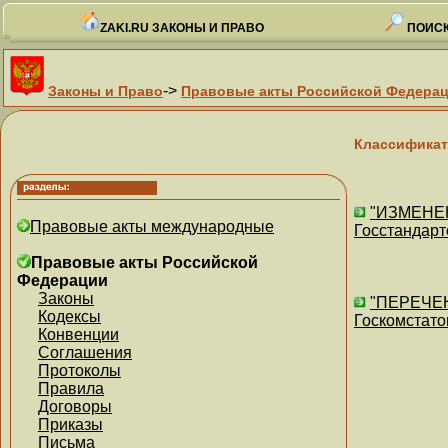
ZAKI.RU ЗАКОНЫ И ПРАВО
ПОИСК
->
Законы и Право
Правовые акты Российской Федера
Классификат
"ИЗМЕНЕН
Правовые акты международные
Госстандарт
Правовые акты Российской
Федерации
Законы
"ПЕРЕЧЕН
Кодексы
Госкомстато
Конвенции
Соглашения
Протоколы
Правила
Договоры
Приказы
Письма