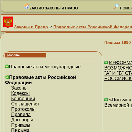
ZAKI.RU ЗАКОНЫ И ПРАВО
ПОИСК
->
Законы и Право
Правовые акты Российской Федера
Письма 1990
ИНФОРМАЦИ
Правовые акты международные
ВОЗМОЖНО
"А" И "Б" 
Правовые акты Российской
РОССИЙСК
Федерации
Законы
Кодексы
Конвенции
<Письмо» 
Соглашения
Всемирной т
Протоколы
Правила
Договоры
Приказы
Письма