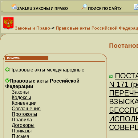
ZAKI.RU ЗАКОНЫ И ПРАВО
ПОИСК ПО САЙТУ
->
Законы и Право
Правовые акты Российской Федера
Постано
Правовые акты международные
ПОСТА
Правовые акты Российской
N 171 (
Федерации
ПЕРЕЧН
Законы
Кодексы
ВЗЫСК
Конвенции
Соглашения
БЕССП
Протоколы
ИСПОЛ
Правила
Договоры
СОВЕР
Приказы
Письма