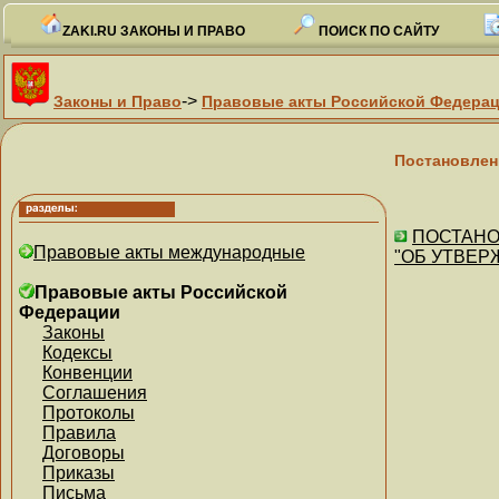
ZAKI.RU ЗАКОНЫ И ПРАВО
ПОИСК ПО САЙТУ
->
Законы и Право
Правовые акты Российской Федера
Постановлен
ПОСТАНОВЛ
Правовые акты международные
"ОБ УТВЕР
Правовые акты Российской
Федерации
Законы
Кодексы
Конвенции
Соглашения
Протоколы
Правила
Договоры
Приказы
Письма