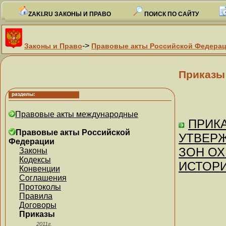
ZAKI.RU ЗАКОНЫ И ПРАВО
ПОИСК ПО САЙТУ
->
Законы и Право
Правовые акты Российской Федера
Приказы
Правовые акты международные
ПРИКА
Правовые акты Российской
УТВЕРЖ
Федерации
ЗОН О
Законы
Кодексы
ИСТОРИ
Конвенции
Соглашения
Протоколы
Правила
Договоры
Приказы
2011г.