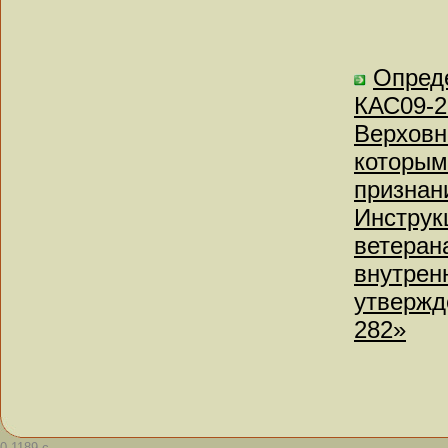
Опреде
КАС09-2
Верховн
которым
признан
Инструк
ветеран
внутрен
утвержд
282»
0.1189 с